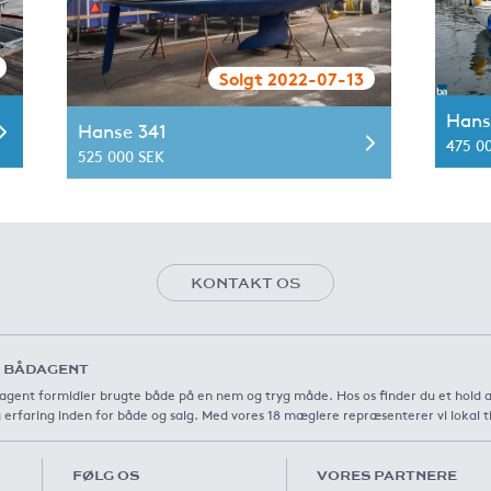
Solgt 2022-07-13
Hans
Hanse 341
475 0
525 000 SEK
KONTAKT OS
 BÅDAGENT
agent formidler brugte både på en nem og tryg måde. Hos os finder du et hold 
 erfaring inden for både og salg. Med vores 18 mæglere repræsenterer vi lokal t
FØLG OS
VORES PARTNERE