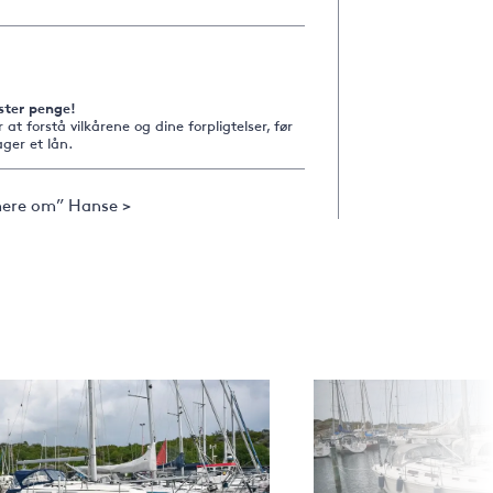
ster penge!
r at forstå vilkårene og dine forpligtelser, før
ger et lån.
ere om” Hanse >