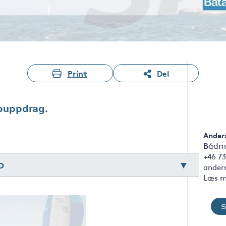
Print
Del
puppdrag.
Ander
Bådm
+46 73
0
ander
Læs m