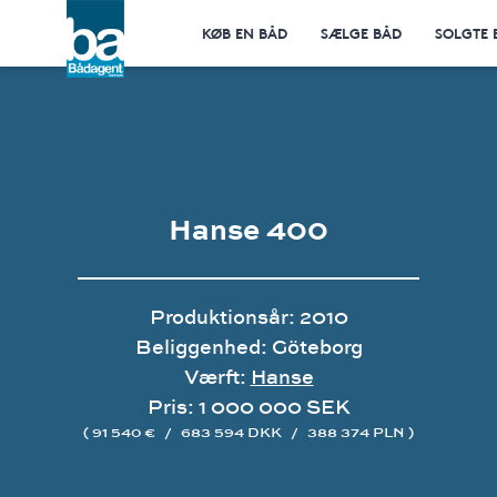
KØB EN BÅD
SÆLGE BÅD
SOLGTE 
Hanse 400
Produktionsår: 2010
Beliggenhed: Göteborg
Værft:
Hanse
Pris: 1 000 000 SEK
( 91 540 €
/
683 594 DKK
/
388 374 PLN )