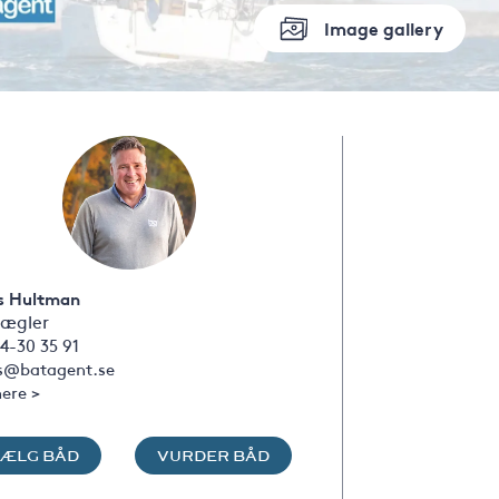
Image gallery
s Hultman
ægler
4-30 35 91
s@batagent.se
ere >
SÆLG BÅD
VURDER BÅD