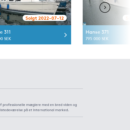
Solgt 2022-07-12
S
e 311
Hanse 371
00 SEK
795 000 SEK
af professionelle mæglere med en bred viden og
ilstedeværelse på et international marked.