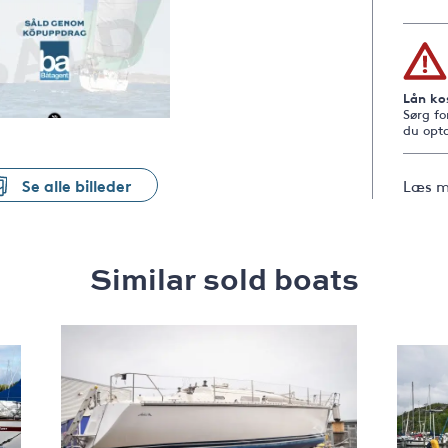
Lån ko
Sørg fo
du opta
Se alle billeder
Læs m
Similar sold boats