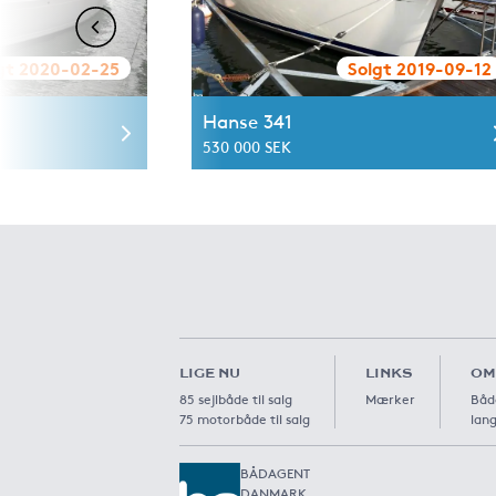
gt 2020-02-25
Solgt 2019-09-12
Hanse 341
530 000 SEK
LIGE NU
LINKS
OM
85 sejlbåde til salg
Mærker
Båd
75 motorbåde til salg
lang
BÅDAGENT
DANMARK