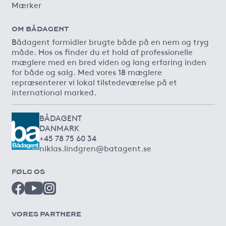
Mærker
OM BÅDAGENT
Bådagent formidler brugte både på en nem og tryg
måde. Hos os finder du et hold af professionelle
mæglere med en bred viden og lang erfaring inden
for både og salg. Med vores 18 mæglere
repræsenterer vi lokal tilstedeværelse på et
international marked.
BÅDAGENT
DANMARK
+45 78 75 60 34
niklas.lindgren@batagent.se
FØLG OS
VORES PARTNERE