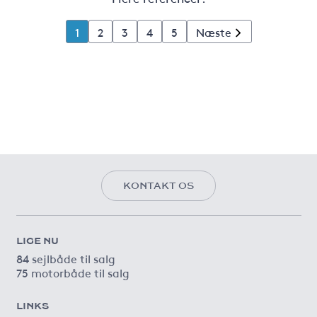
1
2
3
4
5
Næste
KONTAKT OS
LIGE NU
84 sejlbåde til salg
75 motorbåde til salg
LINKS