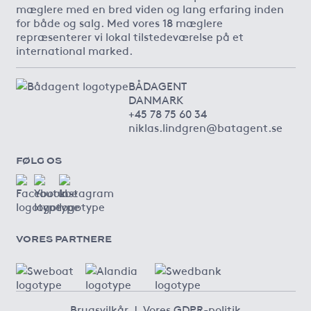
mæglere med en bred viden og lang erfaring inden
for både og salg. Med vores 18 mæglere
repræsenterer vi lokal tilstedeværelse på et
international marked.
BÅDAGENT
DANMARK
+45 78 75 60 34
niklas.lindgren@batagent.se
FØLG OS
VORES PARTNERE
Brugsvilkår
|
Vores GDPR-politik