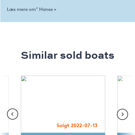
Læs mere om” Hanse >
Similar sold boats
9
Solgt 2022-07-13