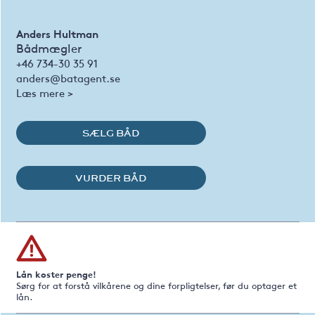
Anders Hultman
Bådmægler
+46 734-30 35 91
anders@batagent.se
Læs mere >
SÆLG BÅD
VURDER BÅD
Lån koster penge!
Sørg for at forstå vilkårene og dine forpligtelser, før du optager et
lån.