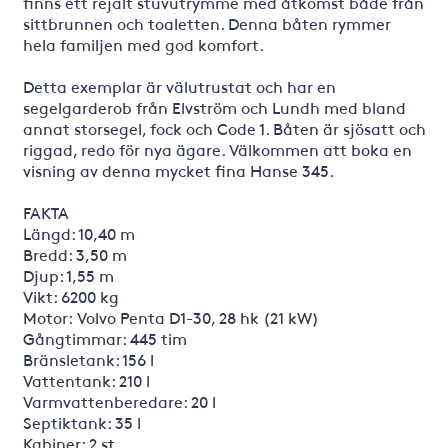
finns ett rejält stuvutrymme med åtkomst både från
sittbrunnen och toaletten. Denna båten rymmer
hela familjen med god komfort.
Detta exemplar är välutrustat och har en
segelgarderob från Elvström och Lundh med bland
annat storsegel, fock och Code 1. Båten är sjösatt och
riggad, redo för nya ägare. Välkommen att boka en
visning av denna mycket fina Hanse 345.
FAKTA
Längd: 10,40 m
Bredd: 3,50 m
Djup: 1,55 m
Vikt: 6200 kg
Motor: Volvo Penta D1-30, 28 hk (21 kW)
Gångtimmar: 445 tim
Bränsletank: 156 l
Vattentank: 210 l
Varmvattenberedare: 20 l
Septiktank: 35 l
Kabiner: 2 st.