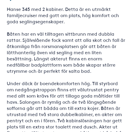
Hanse 345 med 2 kabiner. Detta är en utmärkt
familjecruiser med gott om plats, hög komfort och
goda seglingsegenskaper.
Båten har en väl tilltagen sittbrunn med dubbla
rattar. Självslående fock samt att alla skot och fall är
åtkomliga från rorsmansplatsen gör att båten är
lätthanterlig även vid segling med en liten
besättning. Längst akterut finns en enorm
nedfällbar badplattform som både skapar större
utrymme och är perfekt för salta bad.
Under däck är boendekomforten hög. Till styrbord
om nedgångstrappan finns ett välutrustat pentry
med allt som krävs för att tillaga goda måltider till
havs. Salongen är rymlig och de två längsgående
sofforna går att bädda om till extra kojer. Båten är
utrustad med två stora dubbelkabiner, en akter om
pentryt och en i fören. Två kabinslösningen har gett
plats till en extra stor toalett med dusch. Akter ut