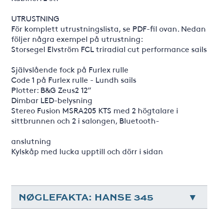
UTRUSTNING
För komplett utrustningslista, se PDF-fil ovan. Nedan
följer några exempel på utrustning:
Storsegel Elvström FCL triradial cut performance sails
Självslående fock på Furlex rulle
Code 1 på Furlex rulle - Lundh sails
Plotter: B&G Zeus2 12”
Dimbar LED-belysning
Stereo Fusion MSRA205 KTS med 2 högtalare i
sittbrunnen och 2 i salongen, Bluetooth-
anslutning
Kylskåp med lucka upptill och dörr i sidan
NØGLEFAKTA: HANSE 345