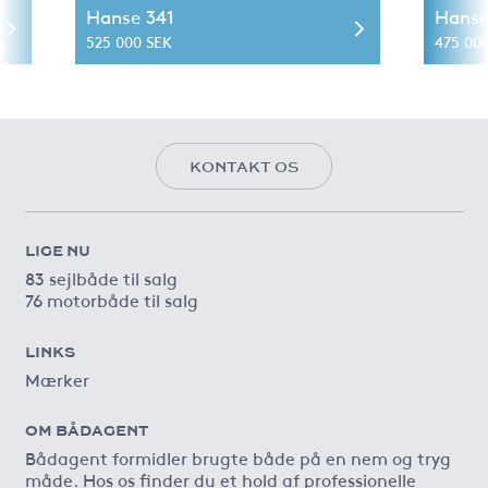
Hanse 341
Hanse
525 000 SEK
475 00
KONTAKT OS
LIGE NU
83 sejlbåde til salg
76 motorbåde til salg
LINKS
Mærker
OM BÅDAGENT
Bådagent formidler brugte både på en nem og tryg
måde. Hos os finder du et hold af professionelle