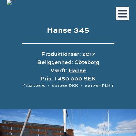
Hanse 345
Produktionsår: 2017
Beliggenhed: Göteborg
Værft:
Hanse
Pris: 1 450 000 SEK
( 132 725 €
/
991 266 DKK
/
561 764 PLN )