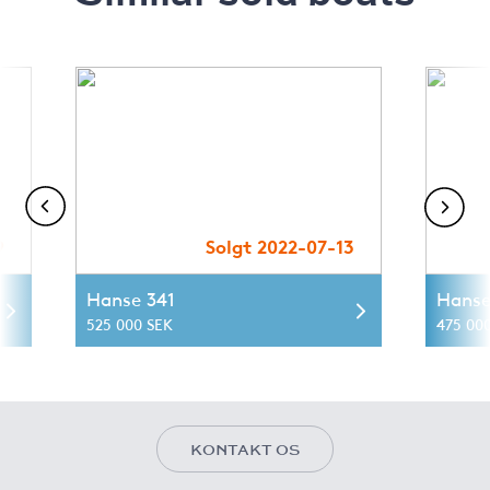
9
Solgt 2022-07-13
Hanse 341
Hanse
525 000 SEK
475 00
KONTAKT OS