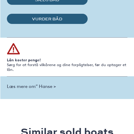
VURDER BÅD
Lån koster penge!
Sørg for at forstå vilkårene og dine forpligtelser, før du optager et
lån.
Læs mere om” Hanse >
Similar sold boats