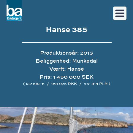
Hanse 385
Produktionsår: 2013
Beliggenhed: Munkedal
Værft:
Hanse
Pris: 1 450 000 SEK
( 132 682 €
/
991 025 DKK
/
561 814 PLN )