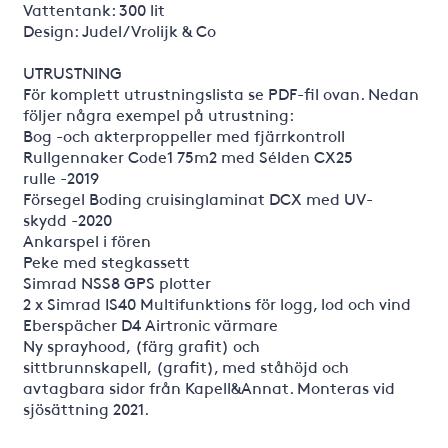
Vattentank: 300 lit
Design: Judel/Vrolijk & Co
UTRUSTNING
För komplett utrustningslista se PDF-fil ovan. Nedan
följer några exempel på utrustning:
Bog -och akterproppeller med fjärrkontroll
Rullgennaker Code1 75m2 med Sélden CX25
rulle -2019
Försegel Boding cruisinglaminat DCX med UV-
skydd -2020
Ankarspel i fören
Peke med stegkassett
Simrad NSS8 GPS plotter
2 x Simrad IS40 Multifunktions för logg, lod och vind
Eberspächer D4 Airtronic värmare
Ny sprayhood, (färg grafit) och
sittbrunnskapell, (grafit), med ståhöjd och
avtagbara sidor från Kapell&Annat. Monteras vid
sjösättning 2021.