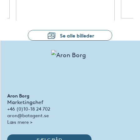
Se alle billeder
Aron Borg
Marketingchef
+46 (0)10-18 24 702
aron@batagent.se
Læs mere >
SÆLG BÅD