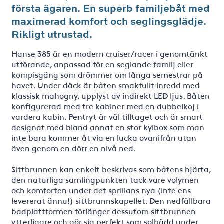
första ägaren. En superb familjebåt med
maximerad komfort och seglingsglädje.
Rikligt utrustad.
Hanse 385 är en modern cruiser/racer i genomtänkt
utförande, anpassad för en seglande familj eller
kompisgäng som drömmer om långa semestrar på
havet. Under däck är båten smakfullt inredd med
klassisk mahogny, upplyst av indirekt LED ljus. Båten
konfigurerad med tre kabiner med en dubbelkoj i
vardera kabin. Pentryt är väl tilltaget och är smart
designat med bland annat en stor kylbox som man
inte bara kommer åt via en lucka ovanifrån utan
även genom en dörr en nivå ned.
Sittbrunnen kan enkelt beskrivas som båtens hjärta,
den naturliga samlingpunkten tack vare volymen
och komforten under det sprillans nya (inte ens
levererat ännu!) sittbrunnskapellet. Den nedfällbara
badplattformen förlänger dessutom sittbrunnen
ytterligare och gör sig perfekt som solbädd under