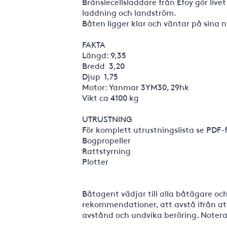
Bränslecellsladdare från Efoy gör live
laddning och landström.
Båten ligger klar och väntar på sina 
FAKTA
Längd: 9,35
Bredd 3,20
Djup 1,75
Motor: Yanmar 3YM30, 29hk
Vikt ca 4100 kg
UTRUSTNING
För komplett utrustningslista se PDF-
Bogpropeller
Rattstyrning
Plotter
Båtagent vädjar till alla båtägare oc
rekommendationer, att avstå ifrån att 
avstånd och undvika beröring. Notera