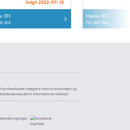
Solgt 2022-07-12
S
e 311
Hanse 371
00 SEK
795 000 SEK
af professionelle mæglere med en bred viden og
ilstedeværelse på et international marked.