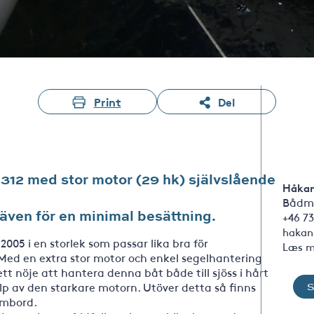
Print
Del
 312 med stor motor (29 hk) självslående
Håkan
Bådm
även för en minimal besättning.
+46 73
hakan
2005 i en storlek som passar lika bra för
Læs m
 Med en extra stor motor och enkel segelhantering
tt nöje att hantera denna båt både till sjöss i hårt
lp av den starkare motorn. Utöver detta så finns
ombord.