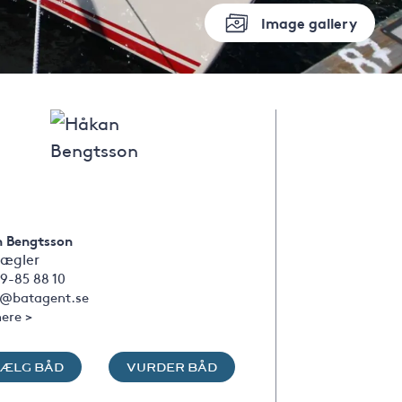
Image gallery
 Bengtsson
ægler
9-85 88 10
@batagent.se
ere >
SÆLG BÅD
VURDER BÅD