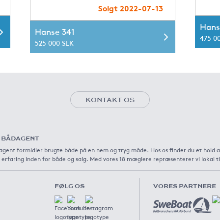
Solgt 2022-07-13
Hans
Hanse 341
475 0
525 000 SEK
KONTAKT OS
 BÅDAGENT
gent formidler brugte både på en nem og tryg måde. Hos os finder du et hold 
 erfaring inden for både og salg. Med vores 18 mæglere repræsenterer vi lokal t
FØLG OS
VORES PARTNERE