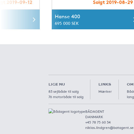
lgt 2019-09-12
Solgt 2019-08-29
Hanse 400
695 000 SEK
LIGE NU
LINKS
OM
83 sejlbåde til salg
Mærker
Båda
76 motorbåde til salg
lang
BÅDAGENT
DANMARK
+45 78 75 60 34
niklas.lindgren@batagent.se