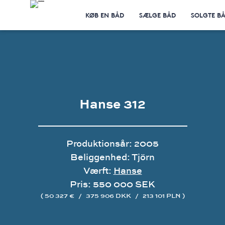
KØB EN BÅD
SÆLGE BÅD
SOLGTE B
Hanse 312
Produktionsår: 2005
Beliggenhed: Tjörn
Værft:
Hanse
Pris: 550 000 SEK
( 50 327 €
/
375 906 DKK
/
213 101 PLN )