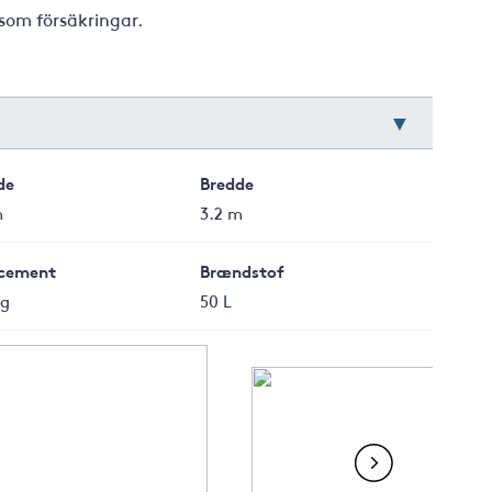
som försäkringar.
de
Bredde
m
3.2 m
cement
Brændstof
kg
50 L