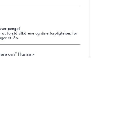
ster penge!
r at forstå vilkårene og dine forpligtelser, før
ger et lån.
ere om” Hanse >