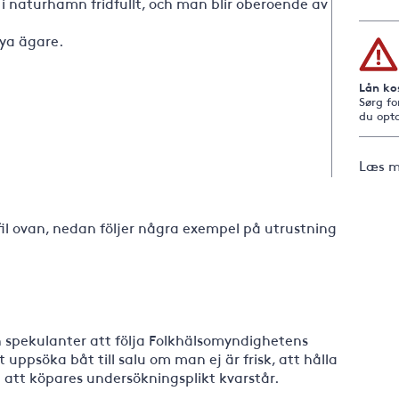
t i naturhamn fridfullt, och man blir oberoende av
nya ägare.
Lån ko
Sørg fo
du opta
Læs m
fil ovan, nedan följer några exempel på utrustning
h spekulanter att följa Folkhälsomyndighetens
uppsöka båt till salu om man ej är frisk, att hålla
 att köpares undersökningsplikt kvarstår.