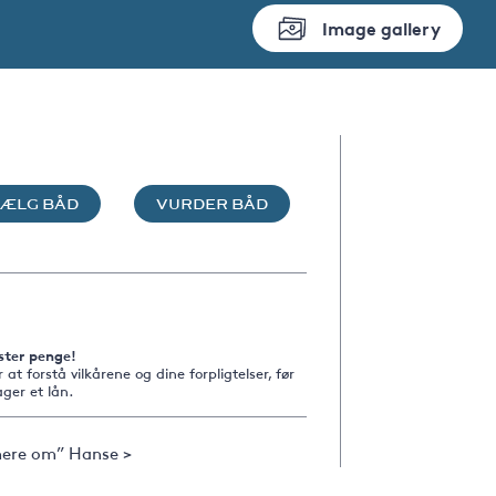
Image gallery
SÆLG BÅD
VURDER BÅD
ster penge!
r at forstå vilkårene og dine forpligtelser, før
ger et lån.
ere om” Hanse >