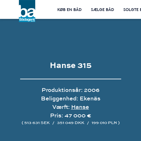
KØB EN BÅD
SÆLGE BÅD
SOLGTE 
Hanse 315
Produktionsår: 2006
Beliggenhed: Ekenäs
Værft:
Hanse
Pris: 47 000 €
( 513 631 SEK
/
351 049 DKK
/
199 010 PLN )