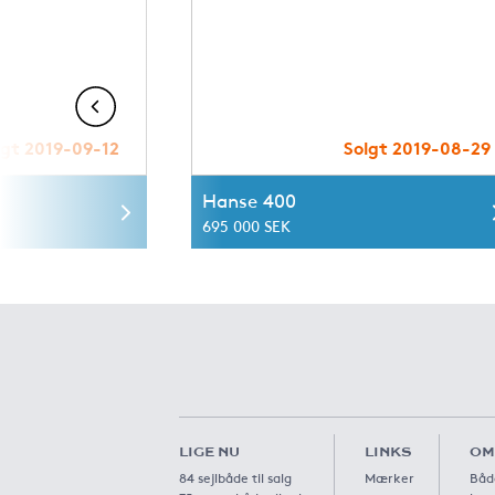
lgt 2019-09-12
Solgt 2019-08-29
Hanse 400
695 000 SEK
LIGE NU
LINKS
OM
84 sejlbåde til salg
Mærker
Båd