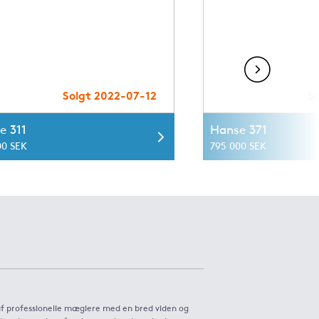
Solgt 2022-07-12
S
e 311
Hanse 371
00 SEK
795 000 SEK
af professionelle mæglere med en bred viden og