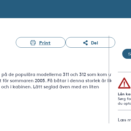
Print
Del
n på de populära modellerna 311 och 312 som kom ut
ör sommaren 2005. Få båtar i denna storlek är lika
och i kabinen. Lätt seglad även med en liten
Lån ko
Sørg fo
du opta
Læs m