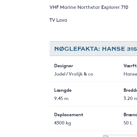
VHF Marine Northstar Explorer 710
TV Lava
NØGLEFAKTA: HANSE 315
Designer
Værft
Judel / Vrolijk & co
Hanse
Længde
Bredd
9.45 m
3.20 
Deplacement
Brænd
4300 kg
50 L