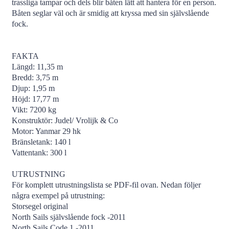
trassliga tampar och dels blir båten lätt att hantera för en person.
Båten seglar väl och är smidig att kryssa med sin självslående
fock.
FAKTA
Längd: 11,35 m
Bredd: 3,75 m
Djup: 1,95 m
Höjd: 17,77 m
Vikt: 7200 kg
Konstruktör: Judel/ Vrolijk & Co
Motor: Yanmar 29 hk
Bränsletank: 140 l
Vattentank: 300 l
UTRUSTNING
För komplett utrustningslista se PDF-fil ovan. Nedan följer
några exempel på utrustning:
Storsegel original
North Sails självslående fock -2011
North Sails Code 1 -2011