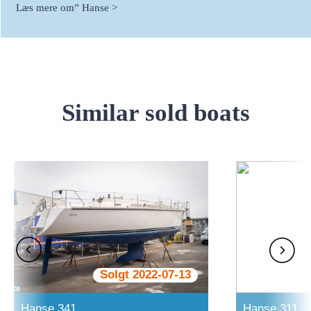
Læs mere om” Hanse >
Similar sold boats
Solgt 2022-07-13
Hanse 341
Hanse 311