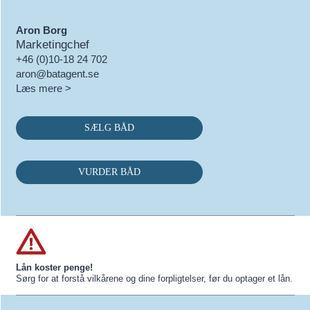
Aron Borg
Marketingchef
+46 (0)10-18 24 702
aron@batagent.se
Læs mere >
SÆLG BÅD
VURDER BÅD
Lån koster penge!
Sørg for at forstå vilkårene og dine forpligtelser, før du optager et lån.