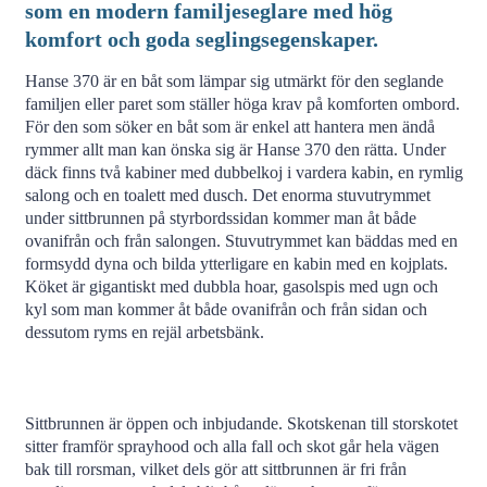
som en modern familjeseglare med hög
komfort och goda seglingsegenskaper.
Hanse 370 är en båt som lämpar sig utmärkt för den seglande
familjen eller paret som ställer höga krav på komforten ombord.
För den som söker en båt som är enkel att hantera men ändå
rymmer allt man kan önska sig är Hanse 370 den rätta. Under
däck finns två kabiner med dubbelkoj i vardera kabin, en rymlig
salong och en toalett med dusch. Det enorma stuvutrymmet
under sittbrunnen på styrbordssidan kommer man åt både
ovanifrån och från salongen. Stuvutrymmet kan bäddas med en
formsydd dyna och bilda ytterligare en kabin med en kojplats.
Köket är gigantiskt med dubbla hoar, gasolspis med ugn och
kyl som man kommer åt både ovanifrån och från sidan och
dessutom ryms en rejäl arbetsbänk.
Sittbrunnen är öppen och inbjudande. Skotskenan till storskotet
sitter framför sprayhood och alla fall och skot går hela vägen
bak till rorsman, vilket dels gör att sittbrunnen är fri från