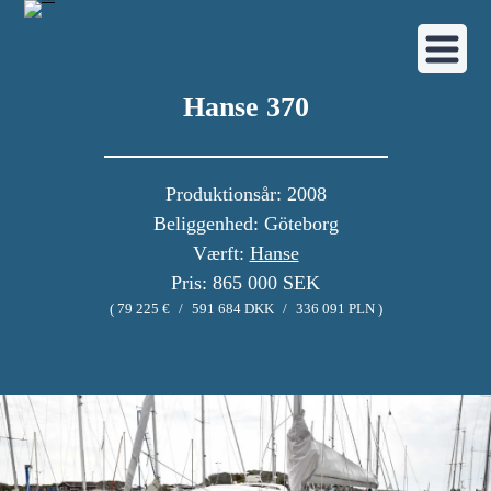
Hanse 370
Produktionsår: 2008
Beliggenhed: Göteborg
Værft:
Hanse
Pris: 865 000 SEK
( 79 225 €
/
591 684 DKK
/
336 091 PLN )