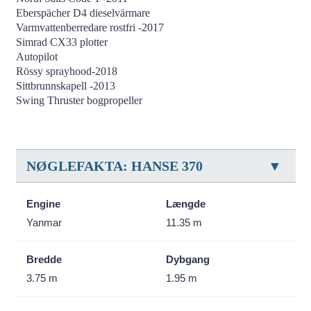
Eberspächer D4 dieselvärmare
Varmvattenberredare rostfri -2017
Simrad CX33 plotter
Autopilot
Rössy sprayhood-2018
Sittbrunnskapell -2013
Swing Thruster bogpropeller
NØGLEFAKTA: HANSE 370
Engine
Længde
Yanmar
11.35 m
Bredde
Dybgang
3.75 m
1.95 m