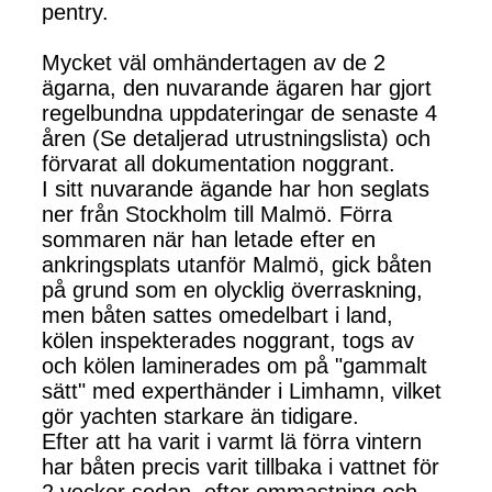
pentry.
Mycket väl omhändertagen av de 2
ägarna, den nuvarande ägaren har gjort
regelbundna uppdateringar de senaste 4
åren (Se detaljerad utrustningslista) och
förvarat all dokumentation noggrant.
I sitt nuvarande ägande har hon seglats
ner från Stockholm till Malmö. Förra
sommaren när han letade efter en
ankringsplats utanför Malmö, gick båten
på grund som en olycklig överraskning,
men båten sattes omedelbart i land,
kölen inspekterades noggrant, togs av
och kölen laminerades om på "gammalt
sätt" med experthänder i Limhamn, vilket
gör yachten starkare än tidigare.
Efter att ha varit i varmt lä förra vintern
har båten precis varit tillbaka i vattnet för
2 veckor sedan, efter ommastning och