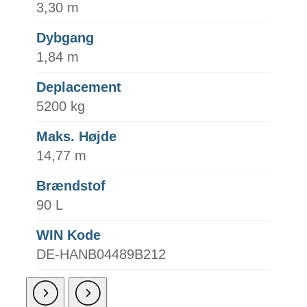
3,30 m
Dybgang
1,84 m
Deplacement
5200 kg
Maks. Højde
14,77 m
Brændstof
90 L
WIN Kode
DE-HANB04489B212