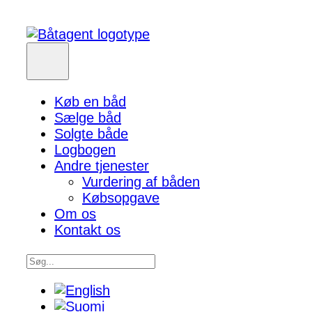
Køb en båd
Sælge båd
Solgte både
Logbogen
Andre tjenester
Vurdering af båden
Købsopgave
Om os
Kontakt os