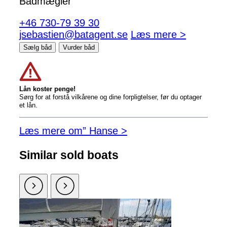
Bådmægler
+46 730-79 39 30
jsebastien@batagent.se
Læs mere >
Sælg båd
Vurder båd
Lån koster penge!
Sørg for at forstå vilkårene og dine forpligtelser, før du optager
et lån.
Læs mere om” Hanse >
Similar sold boats