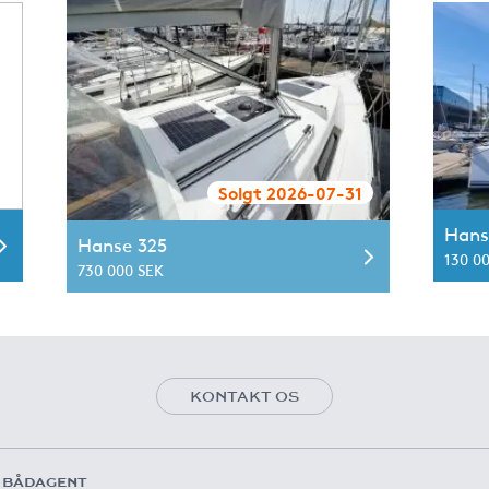
Solgt 2026-07-31
Hans
Hanse 325
130 0
730 000 SEK
KONTAKT OS
 BÅDAGENT