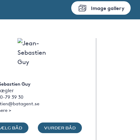
Image gallery
Sebastien Guy
ægler
0-79 39 30
stien@batagent.se
ere >
SÆLG BÅD
VURDER BÅD