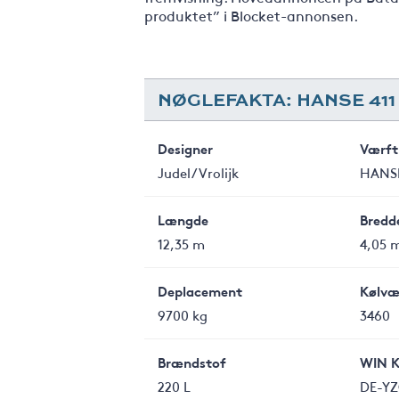
produktet” i Blocket-annonsen.
NØGLEFAKTA: HANSE 411
Designer
Værft
Judel/Vrolijk
HANSE
Længde
Bredd
12,35 m
4,05 
Deplacement
Kølvæ
9700 kg
3460
Brændstof
WIN 
220 L
DE-YZ