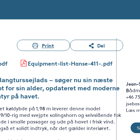
Print
Del
pdf
Equipment-list-Hanse-411-.pdf
l langturssejlads – søger nu sin næste
Jean-
lot for sin alder, opdateret med moderne
Bådm
ntyr på havet.
+46 73
jseba
 et køldybde på 1,98 m leverer denne model
Læs m
9/10-rig med svejpte salingshorn og selvslående fok
 i smalle passager og ude på havet i frisk vind.
å et solidt indtryk, når det gælder interiøret.