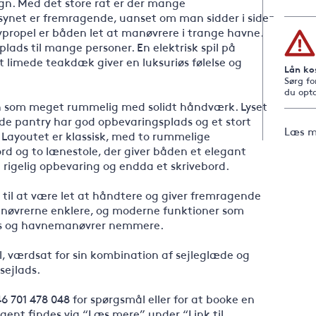
ign. Med det store rat er der mange
synet er fremragende, uanset om man sidder i siden
vpropel er båden let at manøvrere i trange havne.
lads til mange personer. En elektrisk spil på
et limede teakdæk giver en luksuriøs følelse og
Lån ko
Sørg fo
du opta
n som meget rummelig med solidt håndværk. Lyset
ede pantry har god opbevaringsplads og et stort
Læs m
e. Layoutet er klassisk, med to rummelige
bord og to lænestole, der giver båden et elegant
rigelig opbevaring og endda et skrivebord.
 til at være let at håndtere og giver fremragende
manøvrerne enklere, og moderne funktioner som
lads og havnemanøvrer nemmere.
, værdsat for sin kombination af sejleglæde og
sejlads.
701 478 048 for spørgsmål eller for at booke en
nt findes via “Læs mere” under “Link til