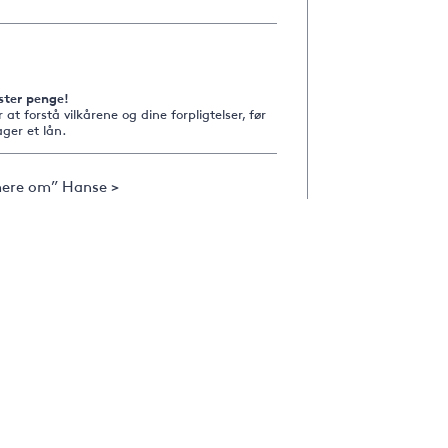
ster penge!
r at forstå vilkårene og dine forpligtelser, før
ger et lån.
ere om” Hanse >