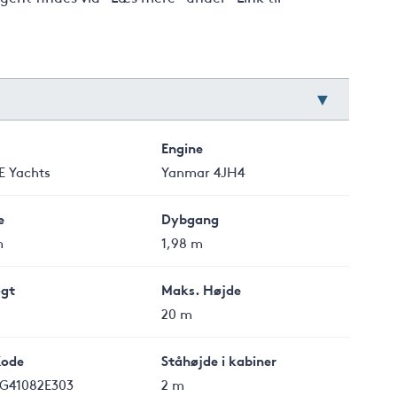
Engine
 Yachts
Yanmar 4JH4
e
Dybgang
m
1,98 m
gt
Maks. Højde
20 m
Kode
Ståhøjde i kabiner
G41082E303
2 m