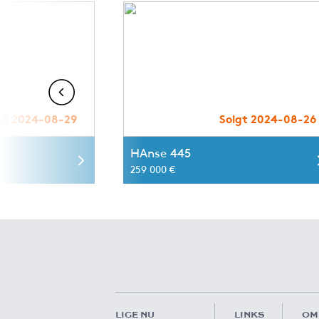
gt 2024-08-29
Solgt 2024-08-26
HAnse 445
259 000 €
LIGE NU
LINKS
OM