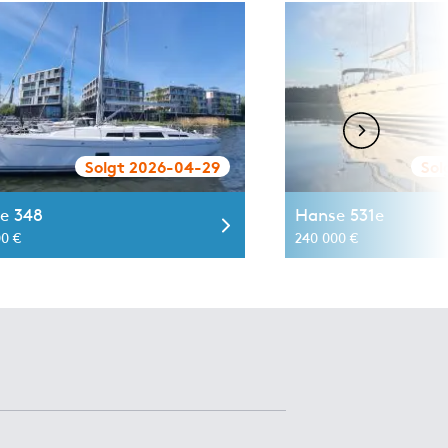
Solgt 2026-04-29
Sol
e 348
Hanse 531e
00 €
240 000 €