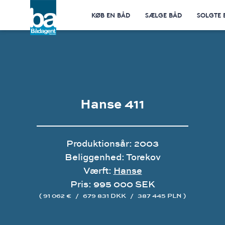
KØB EN BÅD
SÆLGE BÅD
SOLGTE 
Hanse 411
Produktionsår: 2003
Beliggenhed: Torekov
Værft:
Hanse
Pris: 995 000 SEK
( 91 062 €
/
679 831 DKK
/
387 445 PLN )