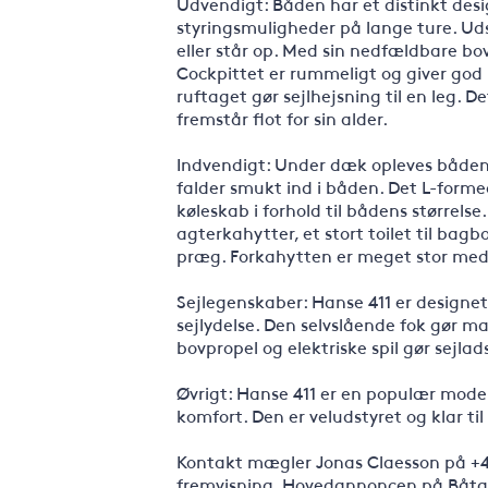
Udvendigt: Båden har et distinkt des
styringsmuligheder på lange ture. Ud
eller står op. Med sin nedfældbare bo
Cockpittet er rummeligt og giver god p
ruftaget gør sejlhejsning til en leg. D
fremstår flot for sin alder.
Indvendigt: Under dæk opleves både
falder smukt ind i båden. Det L-form
køleskab i forhold til bådens størrels
agterkahytter, et stort toilet til bag
præg. Forkahytten er meget stor med 
Sejlegenskaber: Hanse 411 er designet
sejlydelse. Den selvslående fok gør 
bovpropel og elektriske spil gør sej
Øvrigt: Hanse 411 er en populær model
komfort. Den er veludstyret og klar til 
Kontakt mægler Jonas Claesson på +46 
fremvisning. Hovedannoncen på Båtage