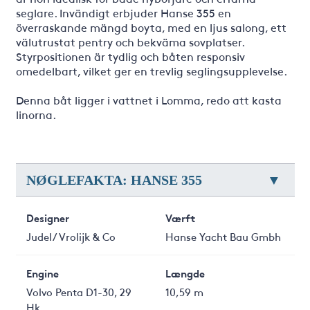
seglare. Invändigt erbjuder Hanse 355 en
överraskande mängd boyta, med en ljus salong, ett
välutrustat pentry och bekväma sovplatser.
Styrpositionen är tydlig och båten responsiv
omedelbart, vilket ger en trevlig seglingsupplevelse.
Denna båt ligger i vattnet i Lomma, redo att kasta
linorna.
NØGLEFAKTA: HANSE 355
Designer
Værft
Judel/ Vrolijk & Co
Hanse Yacht Bau Gmbh
Engine
Længde
Volvo Penta D1-30, 29
10,59 m
Hk