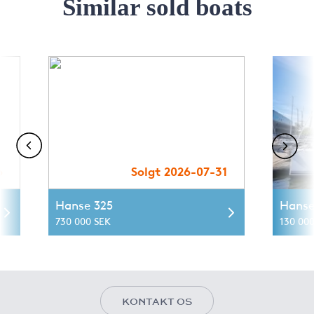
Similar sold boats
6
Solgt 2026-07-31
Hanse 325
Hanse
730 000 SEK
130 000
KONTAKT OS