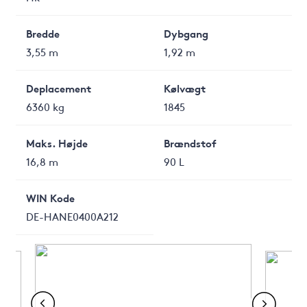
Bredde
Dybgang
3,55 m
1,92 m
Deplacement
Kølvægt
6360 kg
1845
Maks. Højde
Brændstof
16,8 m
90 L
WIN Kode
DE-HANE0400A212