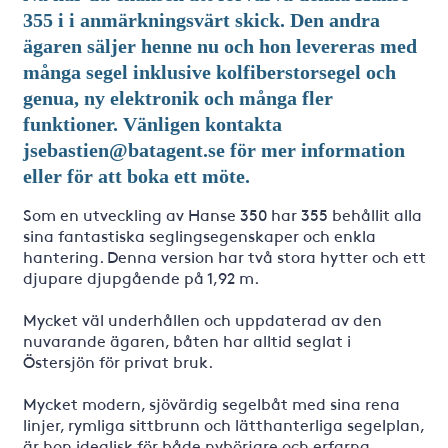
355 i i anmärkningsvärt skick. Den andra
ägaren säljer henne nu och hon levereras med
många segel inklusive kolfiberstorsegel och
genua, ny elektronik och många fler
funktioner. Vänligen kontakta
jsebastien@batagent.se för mer information
eller för att boka ett möte.
Som en utveckling av Hanse 350 har 355 behållit alla
sina fantastiska seglingsegenskaper och enkla
hantering. Denna version har två stora hytter och ett
djupare djupgående på 1,92 m.
Mycket väl underhållen och uppdaterad av den
nuvarande ägaren, båten har alltid seglat i
Östersjön för privat bruk.
Mycket modern, sjövärdig segelbåt med sina rena
linjer, rymliga sittbrunn och lätthanterliga segelplan,
är hon idealisk för både nybörjare och erfarna