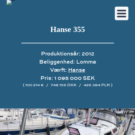
Hanse 355
Produktionsår: 2012
Beliggenhed: Lomma
Værft:
Hanse
Pris: 1 095 000 SEK
( 100 214 €
/
748 156 DKK
/
426 384 PLN )