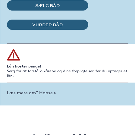
SÆLG BÅD
VURDER BÅD
Lån koster penge!
Sørg for at forstå vilkårene og dine forpligtelser, før du optager et
lån.
Læs mere om” Hanse >