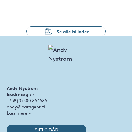
Se alle billeder
Andy Nyström
Bådmægler
+358(0)500 85 1585
andy@batagent.fi
Læs mere >
SÆLG BÅD