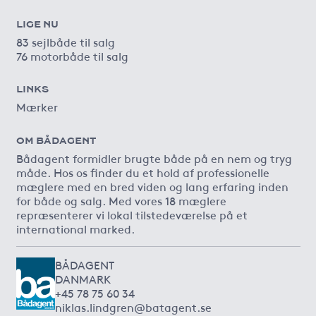
LIGE NU
83 sejlbåde til salg
76 motorbåde til salg
LINKS
Mærker
OM BÅDAGENT
Bådagent formidler brugte både på en nem og tryg
måde. Hos os finder du et hold af professionelle
mæglere med en bred viden og lang erfaring inden
for både og salg. Med vores 18 mæglere
repræsenterer vi lokal tilstedeværelse på et
international marked.
BÅDAGENT
DANMARK
+45 78 75 60 34
niklas.lindgren@batagent.se