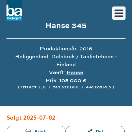
Hanse 345
Produktionsår: 2016
Beliggenhed: Dalsbruk / Taalintehdas -
Finland
Værft:
Hanse
Pris: 105 000 €
( 1 171 807 SEK
/
783 332 DKK
/
446 205 PLN )
Image gallery
Solgt 2025-07-02
Print
Del