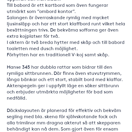
Till babord är ett kartbord som även fungerar
utmärkt som ”ombord kontor”.
Salongen är överraskande rymlig med mycket
ljusinsläpp och har ett stort klaffbord runt vilket hela
besättningen trivs. De bekväma sofforna ger även
extra kojplatser för två.
I aktern är två breda hytter med skåp och till babord
toaletten med dusch möjlighet.
Förhytten har en traditionell V-koj samt skåp.
Hanse 345 har dubbla rattar som bidrar till den
rymliga sittbrunnen. Där finns även stuvutrymmen,
långa bänkar och ett stort, stabilt bord med klaffar.
Akterspegeln ger i uppfyllt läge en säker sittbrunn
och erbjuder utmärkta möjligheter för bad som
nedfälld.
Däckslayouten är planerad för effektiv och bekväm
segling med bla. skena för självskotande fock och
alla trimlinor mm dragna akterut så att skepparen
behändigt kan nå dem. Som gjort även för ensam