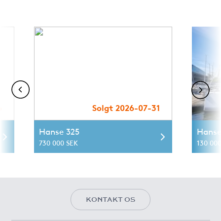
6
Solgt 2026-07-31
Hanse 325
Hanse
730 000 SEK
130 000
KONTAKT OS