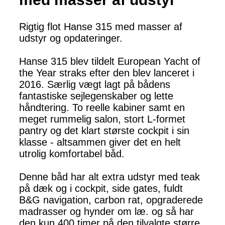
Rigtig flot Hanse 315 med masser af
udstyr og opdateringer.
Hanse 315 blev tildelt European Yacht of
the Year straks efter den blev lanceret i
2016. Særlig vægt lagt på bådens
fantastiske sejlegenskaber og lette
håndtering. To reelle kabiner samt en
meget rummelig salon, stort L-formet
pantry og det klart største cockpit i sin
klasse - altsammen giver det en helt
utrolig komfortabel båd.
Denne båd har alt extra udstyr med teak
på dæk og i cockpit, side gates, fuldt
B&G navigation, carbon rat, opgraderede
madrasser og hynder om læ. og så har
den kun 400 timer på den tilvalgte større