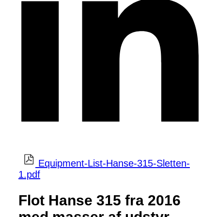
Equipment-List-Hanse-315-Sletten-
1.pdf
Flot Hanse 315 fra 2016
med masser af udstyr