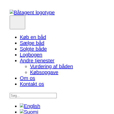
Køb en båd
Sælge båd
Solgte både
Logbogen
Andre tjenester
Vurdering af båden
Købsopgave
Om os
Kontakt os