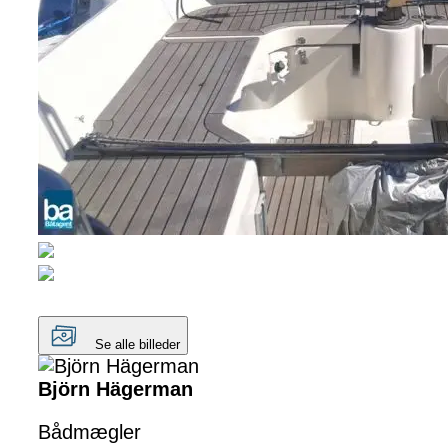
Se alle billeder
Björn Hägerman
Bådmægler