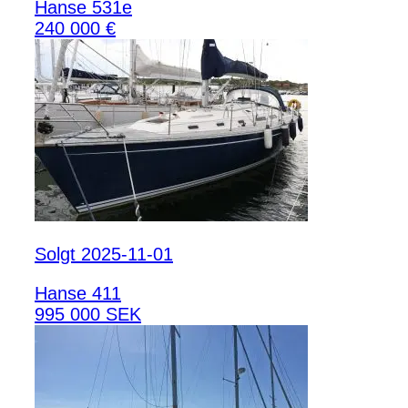
Hanse 531e
240 000 €
Solgt 2025-11-01
Hanse 411
995 000 SEK