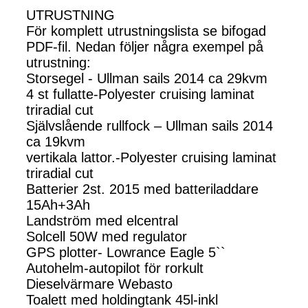
UTRUSTNING
För komplett utrustningslista se bifogad
PDF-fil. Nedan följer några exempel på
utrustning:
Storsegel - Ullman sails 2014 ca 29kvm
4 st fullatte-Polyester cruising laminat
triradial cut
Självslående rullfock – Ullman sails 2014
ca 19kvm
vertikala lattor.-Polyester cruising laminat
triradial cut
Batterier 2st. 2015 med batteriladdare
15Ah+3Ah
Landström med elcentral
Solcell 50W med regulator
GPS plotter- Lowrance Eagle 5``
Autohelm-autopilot för rorkult
Dieselvärmare Webasto
Toalett med holdingtank 45l-inkl