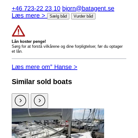
+46 723-22 23 10
bjorn@batagent.se
Læs mere >
Sælg båd
Vurder båd
Lån koster penge!
Sørg for at forstå vilkårene og dine forpligtelser, før du optager
et lån.
Læs mere om” Hanse >
Similar sold boats