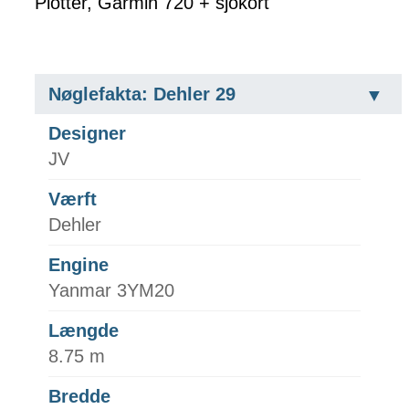
Plotter, Garmin 720 + sjökort
Nøglefakta: Dehler 29
Designer
JV
Værft
Dehler
Engine
Yanmar 3YM20
Længde
8.75 m
Bredde