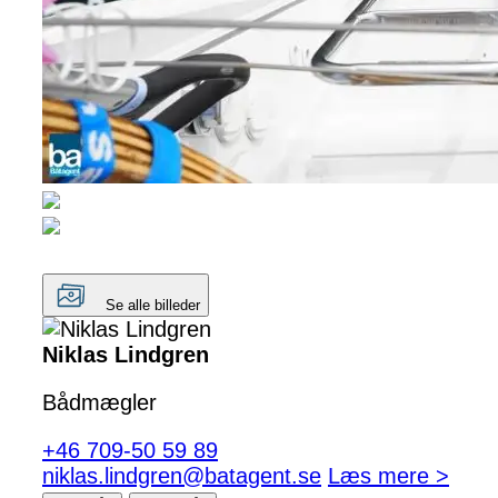
Se alle billeder
Niklas Lindgren
Bådmægler
+46 709-50 59 89
niklas.lindgren@batagent.se
Læs mere >