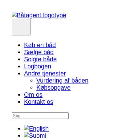
Køb en båd
Sælge båd
Solgte både
Logbogen
Andre tjenester
Vurdering af båden
Købsopgave
Om os
Kontakt os