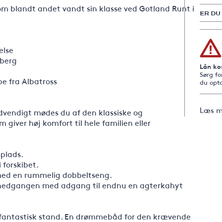
om blandt andet vandt sin klasse ved Gotland Runt i
ER DU
else
eberg
Lån ko
Sørg fo
be fra Albatross
du opta
Læs m
ndvendigt mødes du af den klassiske og
iver høj komfort til hele familien eller
splads.
 forskibet.
med en rummelig dobbeltseng.
ed nedgangen med adgang til endnu en agterkahyt
i fantastisk stand. En drømmebåd for den krævende