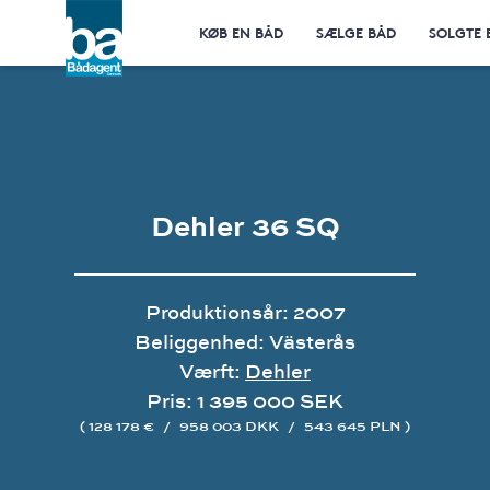
KØB EN BÅD
SÆLGE BÅD
SOLGTE 
Dehler 36 SQ
Produktionsår: 2007
Beliggenhed: Västerås
Værft:
Dehler
Pris: 1 395 000 SEK
( 128 178 €
/
958 003 DKK
/
543 645 PLN )