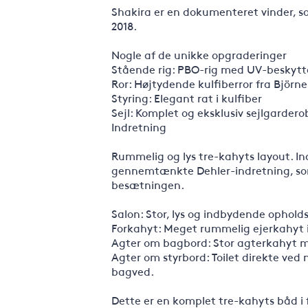
Shakira er en dokumenteret vinder, s
2018.
Nogle af de unikke opgraderinger
Stående rig: PBO-rig med UV-beskytt
Ror: Højtydende kulfiberror fra Björn
Styring: Elegant rat i kulfiber
Sejl: Komplet og eksklusiv sejlgardero
Indretning
Rummelig og lys tre-kahyts layout. I
gennemtænkte Dehler-indretning, som g
besætningen.
Salon: Stor, lys og indbydende ophold
Forkahyt: Meget rummelig ejerkahyt i
Agter om bagbord: Stor agterkahyt 
Agter om styrbord: Toilet direkte v
bagved.
Dette er en komplet tre-kahyts båd 