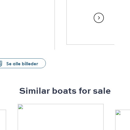
Gullbergs Marina in
Vu00e4steru00e5s. Covered
by insurance.
Se alle billeder
Similar boats for sale