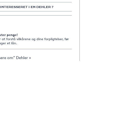
 INTERESSERET I EN DEHLER ?
ster penge!
r at forstå vilkårene og dine forpligtelser, før
ger et lån.
ere om” Dehler >