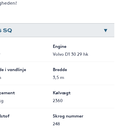
ligheden!
6 SQ
Engine
r
Volvo D1 30 29 hk
e i vandlinje
Bredde
m
3,5 m
cement
Kølvægt
kg
2360
stof
Skrog nummer
248