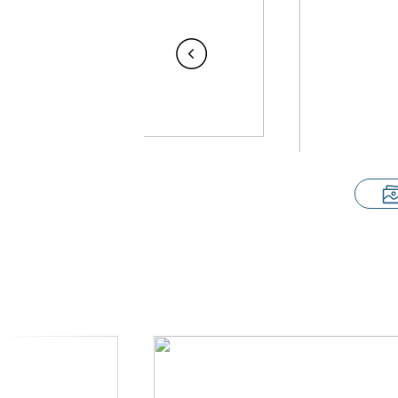
Yes
Known issues: Aft cabin
lock
broken spring, but works
reasonably well, For your
information, the boat has
run aground and was
professionally repaired by
Gullbergs Marina in
Västerås. Covered by
insurance.