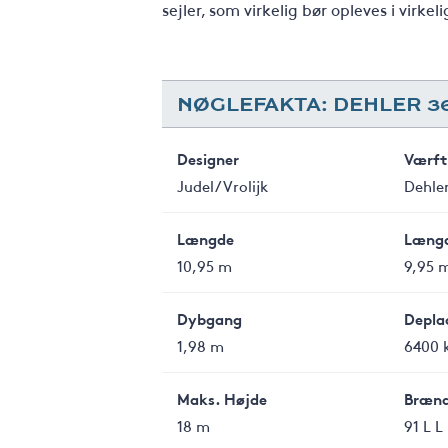
sejler, som virkelig bør opleves i virke
NØGLEFAKTA: DEHLER 3
Designer
Værft
Judel/Vrolijk
Dehle
Længde
Længd
10,95 m
9,95 
Dybgang
Depla
1,98 m
6400 
Maks. Højde
Brænd
18 m
91 L L