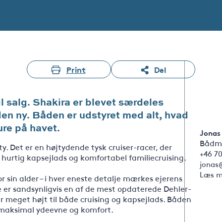
Print
Del
l salg. Shakira er blevet særdeles
iden ny. Båden er udstyret med alt, hvad
ure på havet.
Jonas
Bådm
y. Det er en højtydende tysk cruiser-racer, der
+46 70
hurtig kapsejlads og komfortabel familiecruising.
jonas
Læs m
r sin alder – i hver eneste detalje mærkes ejerens
 er sandsynligvis en af de mest opdaterede Dehler-
 meget højt til både cruising og kapsejlads. Båden
e maksimal ydeevne og komfort.