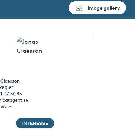
Image gallery
 Claesson
ægler
1-47 80 48
@batagent.se
ere >
INTERESSE