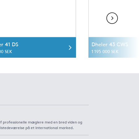
er 41 DS
Dheler 43 CWS
00 SEK
1 195 000 SEK
af professionelle mæglere med en bred viden og
ilstedeværelse på et international marked.