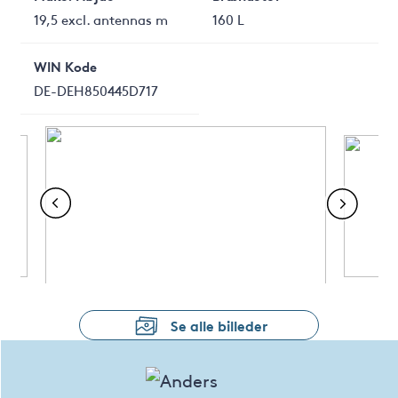
19,5 excl. antennas m
160 L
WIN Kode
DE-DEH850445D717
Se alle billeder