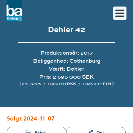
Dehler 42
Produktionsår: 2017
Beliggenhed: Gothenburg
Værft:
Dehler
Pris: 2 695 000 SEK
( 241 205 €
/
1 800 041 DKK
/
1 025 994 PLN )
Image gallery
Solgt 2024-11-07
Print
Del