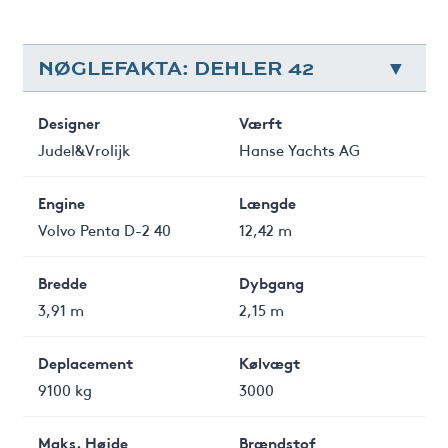
NØGLEFAKTA: DEHLER 42
Designer
Værft
Judel&Vrolijk
Hanse Yachts AG
Engine
Længde
Volvo Penta D-2 40
12,42 m
Bredde
Dybgang
3,91 m
2,15 m
Deplacement
Kølvægt
9100 kg
3000
Maks. Højde
Brændstof