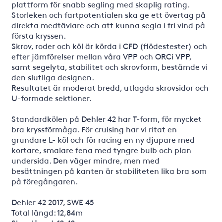
plattform för snabb segling med skaplig rating.
Storleken och fartpotentialen ska ge ett övertag på
direkta medtävlare och att kunna segla i fri vind på
första kryssen.
Skrov, roder och köl är körda i CFD (flödestester) och
efter jämförelser mellan våra VPP och ORCi VPP,
samt segelyta, stabilitet och skrovform, bestämde vi
den slutliga designen.
Resultatet är moderat bredd, utlagda skrovsidor och
U-formade sektioner.
Standardkölen på Dehler 42 har T-form, för mycket
bra kryssförmåga. För cruising har vi ritat en
grundare L- köl och för racing en ny djupare med
kortare, smalare fena med tyngre bulb och plan
undersida. Den väger mindre, men med
besättningen på kanten är stabiliteten lika bra som
på föregångaren.
Dehler 42 2017, SWE 45
Total längd: 12,84m