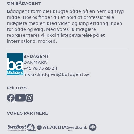
OM BÅDAGENT
Bådagent formidler brugte både på en nem og tryg
måde. Hos os finder du et hold af professionelle
mæglere med en bred viden og lang erfaring inden
for både og salg. Med vores 18 mæglere
repræsenterer vi lokal tilstedeværelse på et
international marked.
BÅDAGENT
DANMARK
+45 78 75 60 34
niklas.lindgren@batagent.se
FØLG OS
VORES PARTNERE