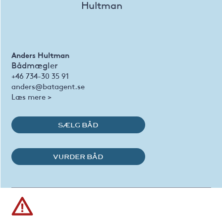
Anders Hultman
Bådmægler
+46 734-30 35 91
anders@batagent.se
Læs mere >
SÆLG BÅD
VURDER BÅD