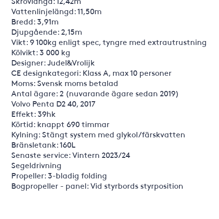
Skrovlängd: 12,42m
Vattenlinjelängd: 11,50m
Bredd: 3,91m
Djupgående: 2,15m
Vikt: 9 100kg enligt spec, tyngre med extrautrustning
Kölvikt: 3 000 kg
Designer: Judel&Vrolijk
CE designkategori: Klass A, max 10 personer
Moms: Svensk moms betalad
Antal ägare: 2 (nuvarande ägare sedan 2019)
Volvo Penta D2 40, 2017
Effekt: 39hk
Körtid: knappt 690 timmar
Kylning: Stängt system med glykol/färskvatten
Bränsletank: 160L
Senaste service: Vintern 2023/24
Segeldrivning
Propeller: 3-bladig folding
Bogpropeller - panel: Vid styrbords styrposition