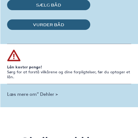
SÆLG BÅD
VURDER BÅD
Lån koster penge!
Sørg for at forstå vilkårene og dine forpligtelser, før du optager et
lån.
Læs mere om” Dehler >