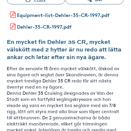
Equipment-list-Dehler-35-CR-1997.pdf
Dehler-35-CR-1997.pdf
En mycket fin Dehler 35 CR, mycket
välskött med 2 hytter är nu redo att lätta
ankar och letar efter sin nya ägare.
Efter de senaste 15 åren mycket välskött, älskad av
sina ägare och seglat över Skandinavien, är denna
mycket trevliga Dehler 35 CR redo för sitt nästa
äventyr med en ny ägare.
Denna Dehler 35 Cruising designades av Van der
Stadt som en fartfylld seglingskryssare och hon
visade sig vara en mycket bra seglare med sin 7/8
rigg, lätt att styra med alla linor som löper centralt
till sittbrunnen. De 2 genuavinscharna är båda
elektriskt manövrerade, vilket gör trimningen
mycket enkel. Interiören är trevlig och rymlig med