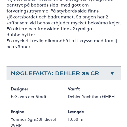
pentryt på babords sida, med gott om
förvaringsutrymme. På styrbords sida finns
sjökortsbordet och badrummet. Salongen har 2
soffor som vid behov erbjuder mycket bekväma kojer.
På aktern och framsidan finns 2 rymliga
dubbelhytter.
En mycket trevlig allroundbåt att kryssa med familj
och vänner.
NØGLEFAKTA: DEHLER 35 CR
Designer
Værft
E.G. van der Stadt
Dehler Yachtbau GMBH
Engine
Længde
Yanmar 3gm30F diesel
10,50 m
29HP