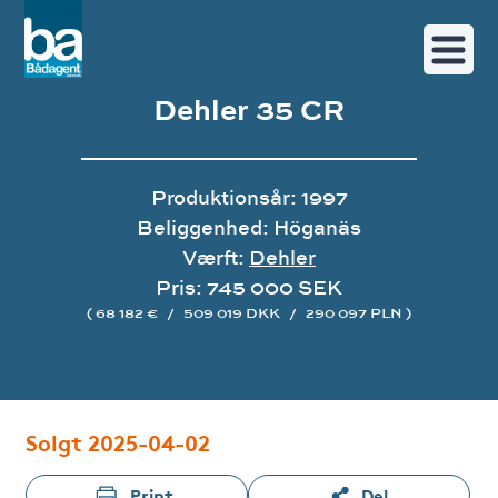
Dehler 35 CR
Produktionsår: 1997
Beliggenhed: Höganäs
Værft:
Dehler
Pris: 745 000 SEK
( 68 182 €
/
509 019 DKK
/
290 097 PLN )
Image gallery
Solgt 2025-04-02
Print
Del