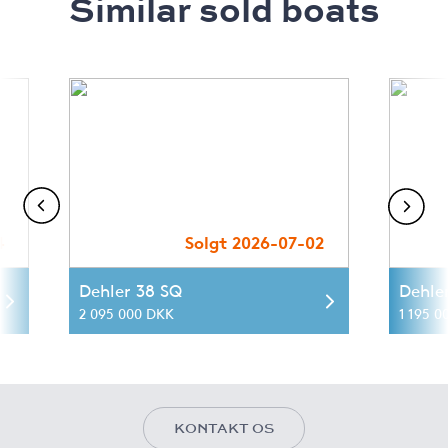
Similar sold boats
4
Solgt 2026-07-02
Dehler 38 SQ
Dehle
2 095 000 DKK
1 195 0
KONTAKT OS