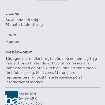
LIGE NU
84 sejlbåde til salg
75 motorbåde til salg
LINKS
Mærker
OM BÅDAGENT
Bådagent formidler brugte både på en nem og tryg
måde. Hos os finder du et hold af professionelle
mæglere med en bred viden og lang erfaring inden
for både og salg. Med vores 18 mæglere
repræsenterer vi lokal tilstedeværelse på et
international marked.
BÅDAGENT
DANMARK
+45 78 75 60 34