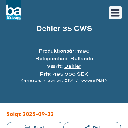
Dehler 35 CWS
Produktionsår: 1996
Beliggenhed: Bullandö
Værft:
Dehler
Pris: 495 000 SEK
( 44 853 €
/
334 847 DKK
/
190 956 PLN )
Image gallery
Solgt 2025-09-22
Print
Del