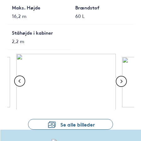
Maks. Højde
Brændstof
16,2 m
60 L
Ståhøjde i kabiner
2,2 m
Se alle billeder