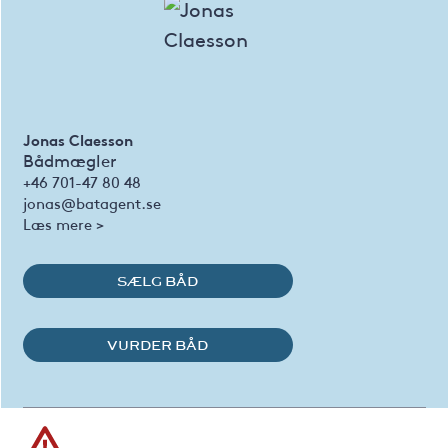
Jonas Claesson
Bådmægler
+46 701-47 80 48
jonas@batagent.se
Læs mere >
SÆLG BÅD
VURDER BÅD