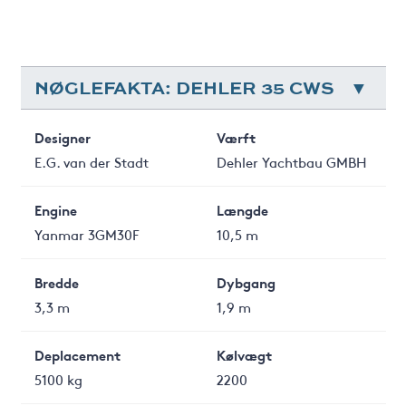
NØGLEFAKTA: DEHLER 35 CWS
Designer
Værft
E.G. van der Stadt
Dehler Yachtbau GMBH
Engine
Længde
Yanmar 3GM30F
10,5 m
Bredde
Dybgang
3,3 m
1,9 m
Deplacement
Kølvægt
5100 kg
2200