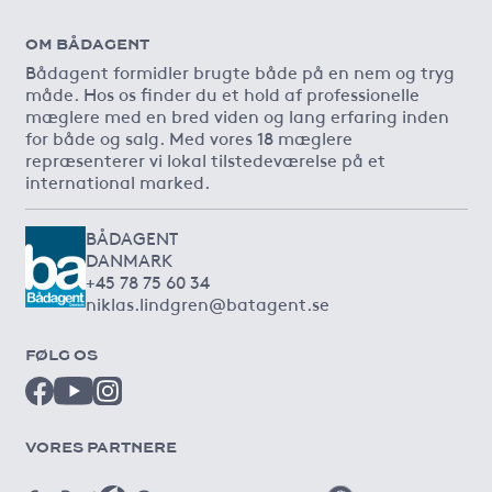
OM BÅDAGENT
Bådagent formidler brugte både på en nem og tryg
måde. Hos os finder du et hold af professionelle
mæglere med en bred viden og lang erfaring inden
for både og salg. Med vores 18 mæglere
repræsenterer vi lokal tilstedeværelse på et
international marked.
BÅDAGENT
DANMARK
+45 78 75 60 34
niklas.lindgren@batagent.se
FØLG OS
VORES PARTNERE