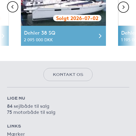
4
Solgt 2026-07-02
Dehler 38 SQ
Dehle
2 095 000 DKK
1 195 0
KONTAKT OS
LIGE NU
84 sejlbåde til salg
75 motorbåde til salg
LINKS
Mærker