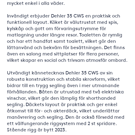
mycket enkel i alla väder.
Invändigt erbjuder Dehler 35 CWS en praktisk och
funktionell layout. Köket är välutrustat med spis,
kylskåp och gott om förvaringsutrymme för
matlagning under längre resor. Toaletten är rymlig
och har ett handfat samt toalett, vilket gör den
lättanvänd och bekväm för besättningen. Det finns
även en salong med sittplatser för flera personer,
vilket skapar en social och trivsam atmosfär ombord.
Utvändigt kännetecknas Dehler 35 CWS av sin
robusta konstruktion och stabila skrovform, vilket
bidrar till en trygg segling även i mer utmanande
förhållanden. Båten är utrustad med två elektriska
vinschar, vilket gör den lämplig för shorthanded
segling. Däckets layout är praktisk och ger enkel
åtkomst till för- och akterdäck, vilket underlättar
manövrering och segling. Den är också försedd med
ett välfungerande riggsystem med 2 st spridare.
Stående rigg är bytt 2023.