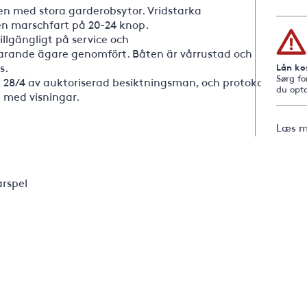
n med stora garderobsytor. Vridstarka
en marschfart på 20-24 knop.
llgängligt på service och
arande ägare genomfört. Båten är vårrustad och
s.
Lån ko
Sørg fo
 28/4 av auktoriserad besiktningsman, och protokoll
du opta
 med visningar.
Læs m
arspel