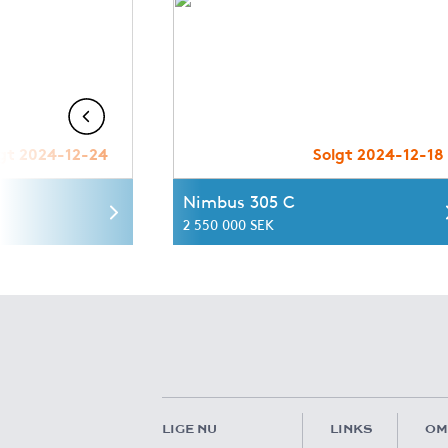
gt 2024-12-24
Solgt 2024-12-18
Nimbus 305 C
2 550 000 SEK
LIGE NU
LINKS
OM