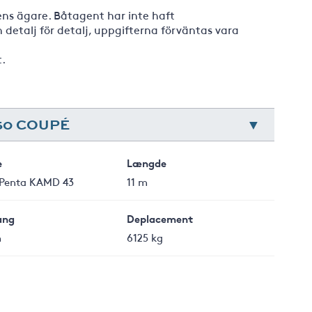
ns ägare. Båtagent har inte haft
detalj för detalj, uppgifterna förväntas vara
.
50 COUPÉ
e
Længde
 Penta KAMD 43
11 m
ang
Deplacement
m
6125 kg