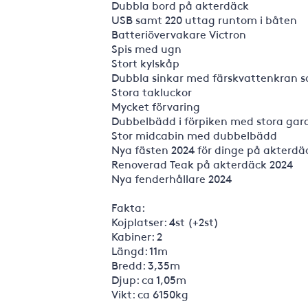
Dubbla bord på akterdäck
USB samt 220 uttag runtom i båten
Batteriövervakare Victron
Spis med ugn
Stort kylskåp
Dubbla sinkar med färskvattenkran 
Stora takluckor
Mycket förvaring
Dubbelbädd i förpiken med stora gar
Stor midcabin med dubbelbädd
Nya fästen 2024 för dinge på akterdä
Renoverad Teak på akterdäck 2024
Nya fenderhållare 2024
Fakta:
Kojplatser: 4st (+2st)
Kabiner: 2
Längd: 11m
Bredd: 3,35m
Djup: ca 1,05m
Vikt: ca 6150kg