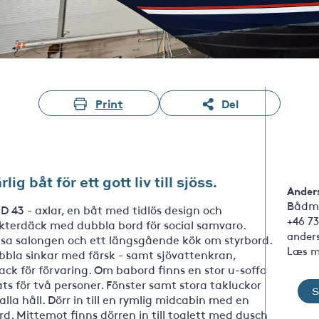
Print
Del
 båt för ett gott liv till sjöss.
Ander
Bådm
3 - axlar, en båt med tidlös design och
+46 73
 akterdäck med dubbla bord för social samvaro.
ander
ljusa salongen och ett längsgående kök om styrbord.
Læs m
bbla sinkar med färsk - samt sjövattenkran,
ack för förvaring. Om babord finns en stor u-soffa
ts för två personer. Fönster samt stora takluckor
alla håll. Dörr in till en rymlig midcabin med en
. Mittemot finns dörren in till toalett med dusch