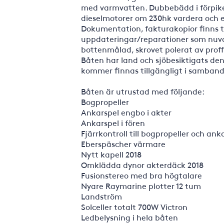
med varmvatten. Dubbebädd i förpike
dieselmotorer om 230hk vardera och 
Dokumentation, fakturakopior finns ti
uppdateringar/reparationer som nuv
bottenmålad, skrovet polerat av proff
Båten har land och sjöbesiktigats den
kommer finnas tillgängligt i samband
Båten är utrustad med följande:
Bogpropeller
Ankarspel engbo i akter
Ankarspel i fören
Fjärrkontroll till bogpropeller och ank
Eberspäscher värmare
Nytt kapell 2018
Omklädda dynor akterdäck 2018
Fusionstereo med bra högtalare
Nyare Raymarine plotter 12 tum
Landström
Solceller totalt 700W Victron
Ledbelysning i hela båten