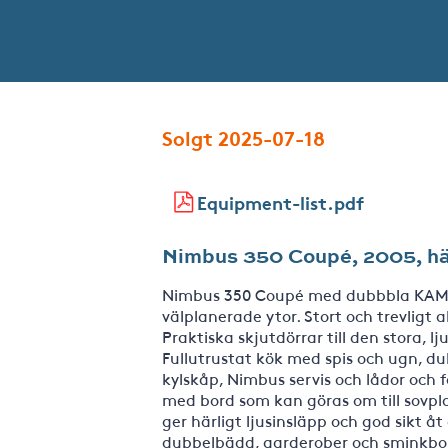
Solgt 2025-07-18
Equipment-list.pdf
Nimbus 350 Coupé, 2005, härlig
Nimbus 350 Coupé med dubbbla KAMD 4
välplanerade ytor. Stort och trevligt
Praktiska skjutdörrar till den stora, 
Fullutrustat kök med spis och ugn, du
kylskåp, Nimbus servis och lådor och f
med bord som kan göras om till sovpla
ger härligt ljusinsläpp och god sikt åt 
dubbelbädd, garderober och sminkbord