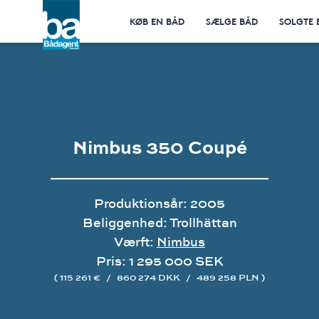
KØB EN BÅD
SÆLGE BÅD
SOLGTE 
Nimbus 350 Coupé
Produktionsår: 2005
Beliggenhed: Trollhättan
Værft:
Nimbus
Pris: 1 295 000 SEK
( 115 261 €
/
860 274 DKK
/
489 258 PLN )