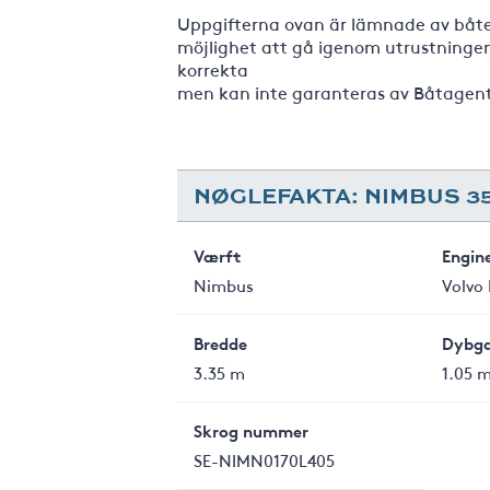
Uppgifterna ovan är lämnade av båte
möjlighet att gå igenom utrustningen 
korrekta
men kan inte garanteras av Båtagent
NØGLEFAKTA: NIMBUS 3
Værft
Engin
Nimbus
Volvo
Bredde
Dybg
3.35 m
1.05 
Skrog nummer
SE-NIMN0170L405