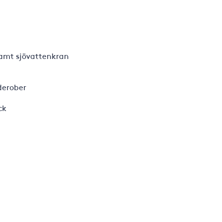
samt sjövattenkran
derober
ck