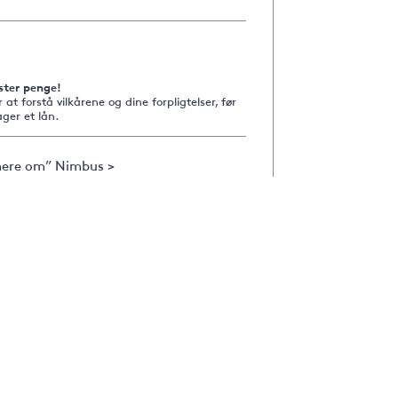
ster penge!
r at forstå vilkårene og dine forpligtelser, før
ger et lån.
ere om” Nimbus >