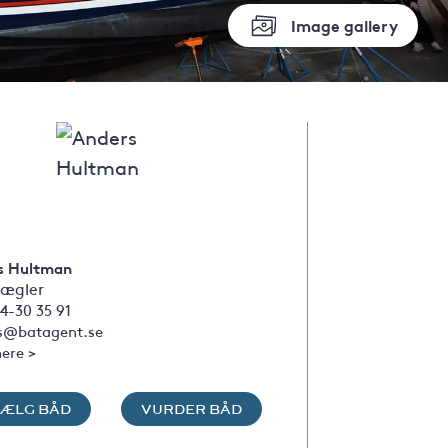
Image gallery
s Hultman
ægler
4-30 35 91
s@batagent.se
ere >
SÆLG BÅD
VURDER BÅD