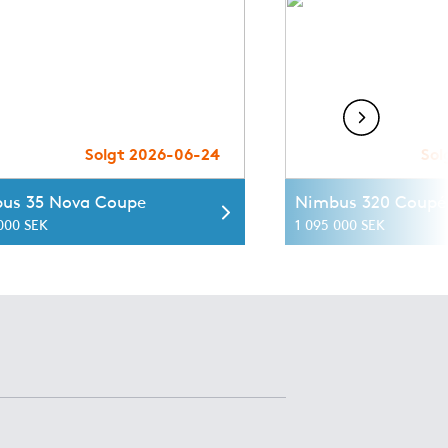
Solgt 2026-06-24
Sol
us 35 Nova Coupe
Nimbus 320 Coupé
 000 SEK
1 095 000 SEK