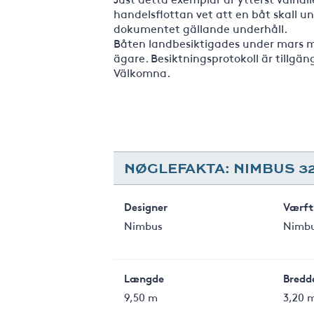
handelsflottan vet att en båt skall un
dokumentet gällande underhåll.
Båten landbesiktigades under mars m
ägare. Besiktningsprotokoll är tillgän
Välkomna.
NØGLEFAKTA: NIMBUS 3
Designer
Værft
Nimbus
Nimb
Længde
Bredd
9,50 m
3,20 