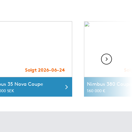
Solgt 2026-06-24
Sol
us 35 Nova Coupe
Nimbus 380 Coupe
 000 SEK
160 000 €