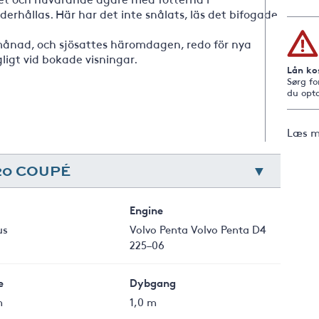
derhållas. Här har det inte snålats, läs det bifogade
ånad, och sjösattes häromdagen, redo för nya
gligt vid bokade visningar.
Lån ko
Sørg fo
du opta
Læs m
20 COUPÉ
Engine
us
Volvo Penta Volvo Penta D4
225–06
e
Dybgang
m
1,0 m