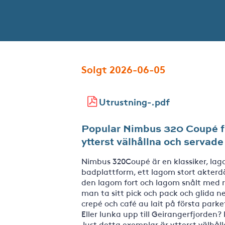
Solgt 2026-06-05
Utrustning-.pdf
Popular Nimbus 320 Coupé fr
ytterst välhållna och servade
Nimbus 320Coupé är en klassiker, lag
badplattform, ett lagom stort akterd
den lagom fort och lagom snålt med ra
man ta sitt pick och pack och glida n
crepé och café au lait på första parke
Eller lunka upp till Geirangerfjorden? I
Just detta exemplar är ytterst välhå