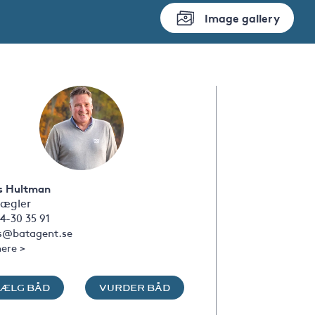
Image gallery
s Hultman
ægler
4-30 35 91
s@batagent.se
ere >
SÆLG BÅD
VURDER BÅD