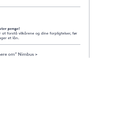
ster penge!
r at forstå vilkårene og dine forpligtelser, før
ger et lån.
ere om” Nimbus >