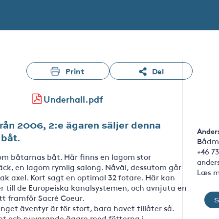
Print
Del
Underhall.pdf
ån 2006, 2:e ägaren säljer denna
Ander
 båt.
Bådm
+46 73
om båtarnas båt. Här finns en lagom stor
ander
äck, en lagom rymlig salong. Nåväl, dessutom går
Læs m
k axel. Kort sagt en optimal 32 fotare. Här kan
er till de Europeiska kanalsystemen, och avnjuta en
tt framför Sacré Coeur.
nget äventyr är för stort, bara havet tillåter så.
llet och nuvarande ägare med fötterna i