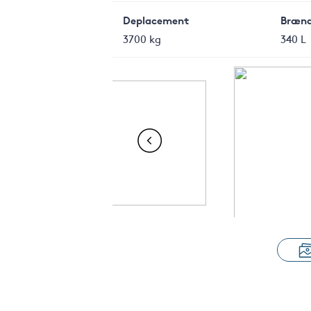
Deplacement
Brænd
3700 kg
340 L