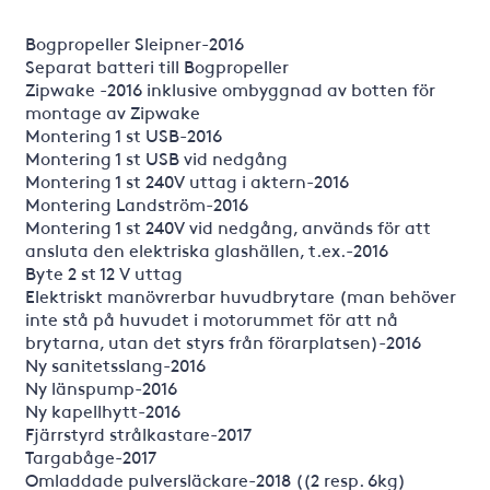
Bogpropeller Sleipner-2016
Separat batteri till Bogpropeller
Zipwake -2016 inklusive ombyggnad av botten för
montage av Zipwake
Montering 1 st USB-2016
Montering 1 st USB vid nedgång
Montering 1 st 240V uttag i aktern-2016
Montering Landström-2016
Montering 1 st 240V vid nedgång, används för att
ansluta den elektriska glashällen, t.ex.-2016
Byte 2 st 12 V uttag
Elektriskt manövrerbar huvudbrytare (man behöver
inte stå på huvudet i motorummet för att nå
brytarna, utan det styrs från förarplatsen)-2016
Ny sanitetsslang-2016
Ny länspump-2016
Ny kapellhytt-2016
Fjärrstyrd strålkastare-2017
Targabåge-2017
Omladdade pulversläckare-2018 ((2 resp. 6kg)