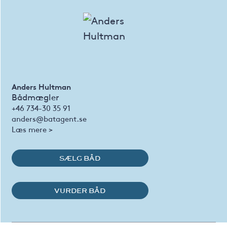
Anders Hultman
Bådmægler
+46 734-30 35 91
anders@batagent.se
Læs mere >
SÆLG BÅD
VURDER BÅD