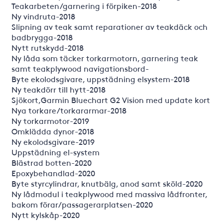
Teakarbeten/garnering i förpiken-2018
Ny vindruta-2018
Slipning av teak samt reparationer av teakdäck och
badbrygga-2018
Nytt rutskydd-2018
Ny låda som täcker torkarmotorn, garnering teak
samt teakplywood navigationsbord-
Byte ekolodsgivare, uppstädning elsystem-2018
Ny teakdörr till hytt-2018
Sjökort,Garmin Bluechart G2 Vision med update kort
Nya torkare/torkararmar-2018
Ny torkarmotor-2019
Omklädda dynor-2018
Ny ekolodsgivare-2019
Uppstädning el-system
Blästrad botten-2020
Epoxybehandlad-2020
Byte styrcylindrar, knutbälg, anod samt sköld-2020
Ny lådmodul i teakplywood med massiva lådfronter,
bakom förar/passagerarplatsen-2020
Nytt kylskåp-2020