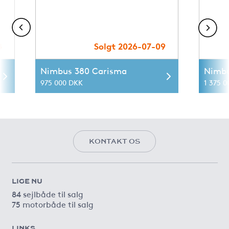
8
Solgt 2026-07-09
Nimbus 380 Carisma
Nimbu
975 000 DKK
1 375 0
KONTAKT OS
LIGE NU
84 sejlbåde til salg
75 motorbåde til salg
LINKS