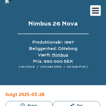
Nimbus 26 Nova
Produktionsår: 1997
Beliggenhed: Göteborg
Værft:
Nimbus
Pris: 550 000 SEK
( 49 730 €
/
370 985 DKK
/
211 528 PLN )
Image gallery
Solgt 2025-03-28
Print
Del