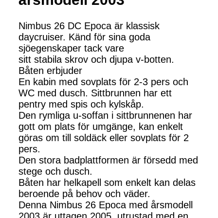
Nimbus 26 DC Epoca är klassisk
daycruiser. Känd för sina goda
sjöegenskaper tack vare
sitt stabila skrov och djupa v-botten.
Båten erbjuder
En kabin med sovplats för 2-3 pers och
WC med dusch. Sittbrunnen har ett
pentry med spis och kylskåp.
Den rymliga u-soffan i sittbrunnenen har
gott om plats för umgänge, kan enkelt
göras om till soldäck eller sovplats för 2
pers.
Den stora badplattformen är försedd med
stege och dusch.
Båten har helkapell som enkelt kan delas
beroende på behov och väder.
Denna Nimbus 26 Epoca med årsmodell
2003 är uttagen 2005, utrustad med en