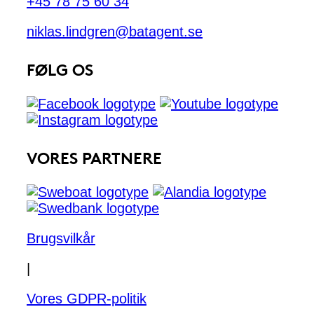
+45 78 75 60 34
niklas.lindgren@batagent.se
FØLG OS
VORES PARTNERE
Brugsvilkår
|
Vores GDPR-politik