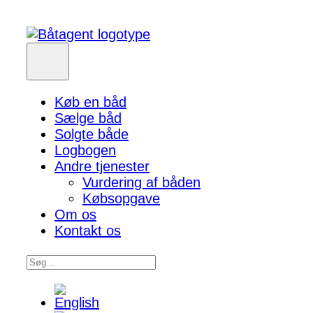
Køb en båd
Sælge båd
Solgte både
Logbogen
Andre tjenester
Vurdering af båden
Købsopgave
Om os
Kontakt os