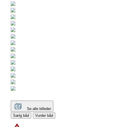
Se alle billeder
Sælg båd
Vurder båd