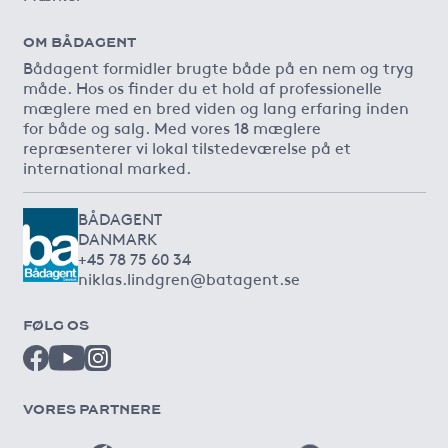
OM BÅDAGENT
Bådagent formidler brugte både på en nem og tryg
måde. Hos os finder du et hold af professionelle
mæglere med en bred viden og lang erfaring inden
for både og salg. Med vores 18 mæglere
repræsenterer vi lokal tilstedeværelse på et
international marked.
BÅDAGENT
DANMARK
+45 78 75 60 34
niklas.lindgren@batagent.se
FØLG OS
VORES PARTNERE