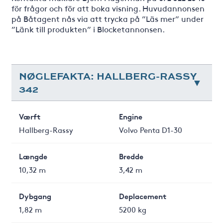
för frågor och för att boka visning. Huvudannonsen
på Båtagent nås via att trycka på ”Läs mer” under
”Länk till produkten” i Blocketannonsen.
NØGLEFAKTA: HALLBERG-RASSY
342
Værft
Engine
Hallberg-Rassy
Volvo Penta D1-30
Længde
Bredde
10,32 m
3,42 m
Dybgang
Deplacement
1,82 m
5200 kg