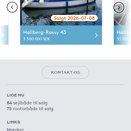
4
Solgt 2026-07-08
Hallberg-Rassy 43
Hallb
3 300 000 SEK
55 000 
KONTAKT OS
LIGE NU
84 sejlbåde til salg
75 motorbåde til salg
LINKS
Mærker