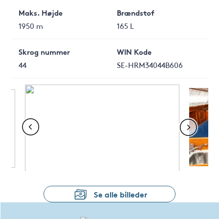
Maks. Højde
Brændstof
1950 m
165 L
Skrog nummer
WIN Kode
44
SE-HRM34044B606
Se alle billeder