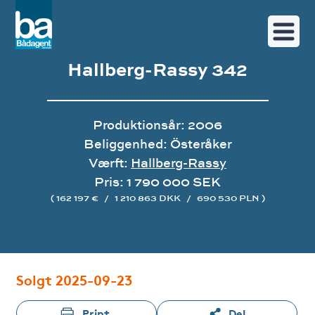
Hallberg-Rassy 342
Produktionsår: 2006
Beliggenhed: Österåker
Værft:
Hallberg-Rassy
Pris: 1 790 000 SEK
( 162 197 €
/
1 210 863 DKK
/
690 530 PLN )
Image gallery
Solgt 2025-09-23
Print
Del