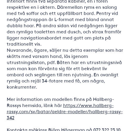
Interiört finns två separata kabiner, en i fören
respektive en i aktern. Däremellan ryms en salong
med två soffor och ett uppfällbart bord. Pentry vid
nedgångstrappan är L-format med bland annat
dubbla hoar. På andra sidan vid nedgången ligger
den rymliga toaletten med dusch, och strax framför
ligger navigationsbordet med gott om plats på
traditionellt vis.
Nuvarande, ägare, säljer nu detta exemplar som har
skötts med varsam hand, läs igenom
utrustningslistan, pdf. Båten har en utrustningsnivå
som man kan förvänta sig för ett bekvämt liv
ombord och seglingen till ren njutning. En ovanligt
rymlig och rejäl 34-fotare med få, om några,
konkurrenter.
Mer information om modellen finns på Hallberg-
Rassys hemsida, länk här
https://www.hallberg-
rassy.com/sv/batar/aeldre-modeller/hallberg-rassy-
342
Kontakta mäklare Björn Hägerman på 072 322 23 10