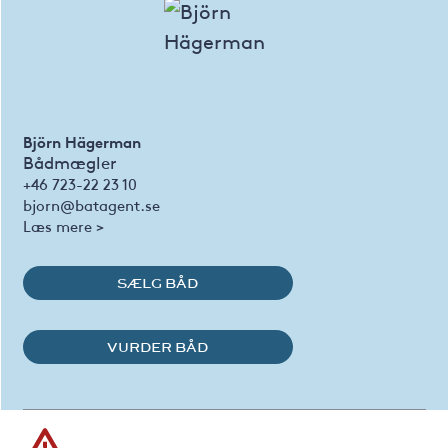
Björn Hägerman
Bådmægler
+46 723-22 23 10
bjorn@batagent.se
Læs mere >
SÆLG BÅD
VURDER BÅD