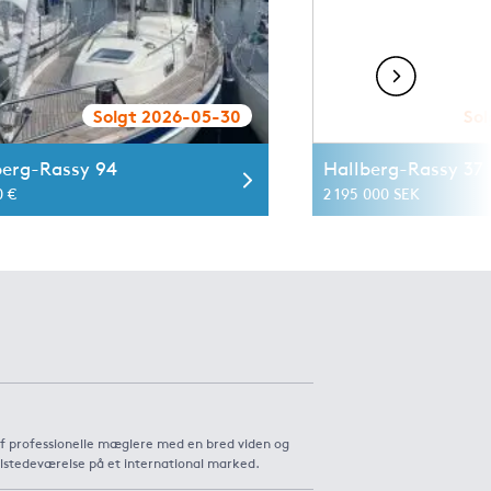
Solgt 2026-05-30
Sol
berg-Rassy 94
Hallberg-Rassy 37
0 €
2 195 000 SEK
af professionelle mæglere med en bred viden og
ilstedeværelse på et international marked.