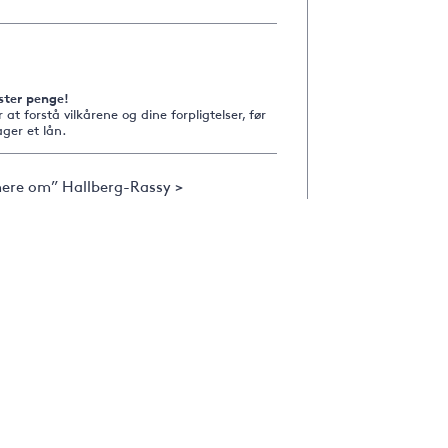
ster penge!
r at forstå vilkårene og dine forpligtelser, før
ger et lån.
ere om” Hallberg-Rassy >