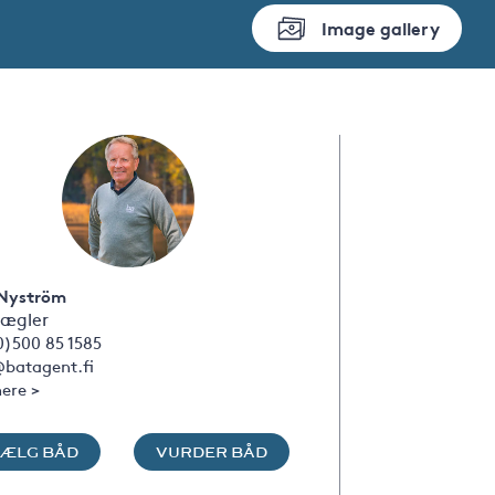
Image gallery
Nyström
ægler
0)500 85 1585
batagent.fi
ere >
SÆLG BÅD
VURDER BÅD