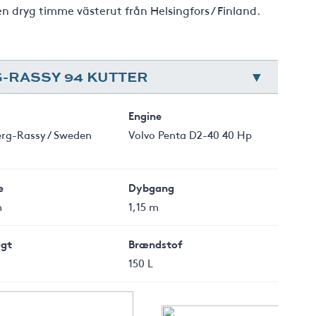
en dryg timme västerut från Helsingfors / Finland.
-RASSY 94 KUTTER
Engine
erg-Rassy / Sweden
Volvo Penta D2-40 40 Hp
e
Dybgang
m
1,15 m
gt
Brændstof
150 L