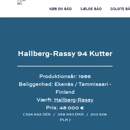
KØB EN BÅD
SÆLGE BÅD
SOLGTE B
Hallberg-Rassy 94 Kutter
Produktionsår: 1986
Beliggenhed: Ekenäs / Tammisaari -
Finland
Værft:
Hallberg-Rassy
Pris: 48 000 €
( 526 652 SEK
/
358 990 DKK
/
203 908
PLN )