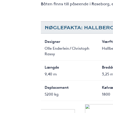
Båten finns till påseende i Raseborg, 
NØGLEFAKTA: HALLBERG
Designer
Værft
Olle Enderlein / Christoph
Hallb
Rassy
Længde
Bredd
9,40 m
3,25 
Deplacement
Kølvæ
5200 kg
1800