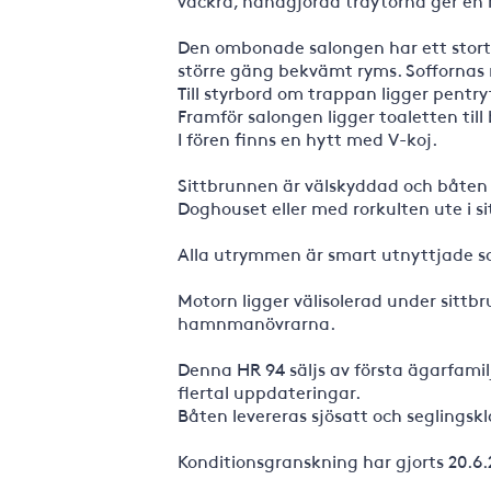
vackra, handgjorda träytorna ger en h
Den ombonade salongen har ett stort 
större gäng bekvämt ryms. Soffornas r
Till styrbord om trappan ligger pentry
Framför salongen ligger toaletten till
I fören finns en hytt med V-koj.
Sittbrunnen är välskyddad och båten
Doghouset eller med rorkulten ute i s
Alla utrymmen är smart utnyttjade so
Motorn ligger välisolerad under sittbr
hamnmanövrarna.
Denna HR 94 säljs av första ägarfamil
flertal uppdateringar.
Båten levereras sjösatt och seglingskl
Konditionsgranskning har gjorts 20.6.