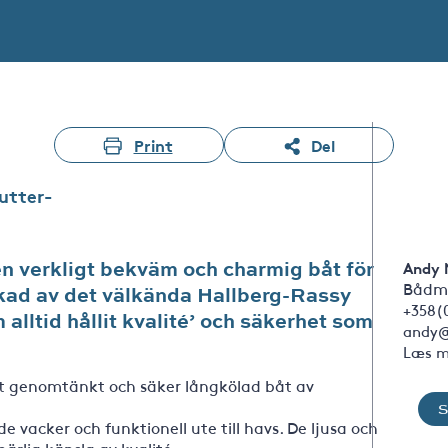
Print
Del
utter-
n verkligt bekväm och charmig båt för
Andy 
Bådm
rkad av det välkända Hallberg-Rassy
+358(
 alltid hållit kvalité’ och säkerhet som
andy@
Læs m
et genomtänkt och säker långkölad båt av
e vacker och funktionell ute till havs. De ljusa och