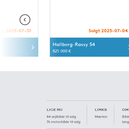
lgt 2025-07-31
Solgt 2025-07-04
0
Hallberg-Rassy 54
825 000 €
LIGE NU
LINKS
OM
84 sejlbåde til salg
Mærker
Båda
76 motorbåde til salg
lang