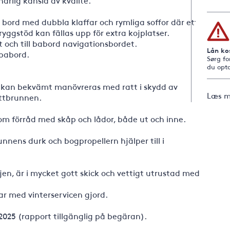
ärlig känsla av kvalité.
bord med dubbla klaffar och rymliga soffor där ett
yggstöd kan fällas upp för extra kojplatser.
t och till babord navigationsbordet.
Lån ko
 babord.
Sørg fo
du opta
 kan bekvämt manövreras med ratt i skydd av
Læs m
ittbrunnen.
m förråd med skåp och lådor, både ut och inne.
unnens durk och bogpropellern hjälper till i
jen, är i mycket gott skick och vettigt utrustad med
ar med vinterservicen gjord.
2025 (rapport tillgänglig på begäran).