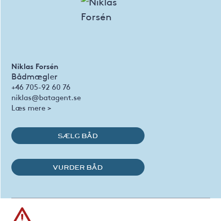
Niklas Forsén
Bådmægler
+46 705-92 60 76
niklas@batagent.se
Læs mere >
SÆLG BÅD
VURDER BÅD