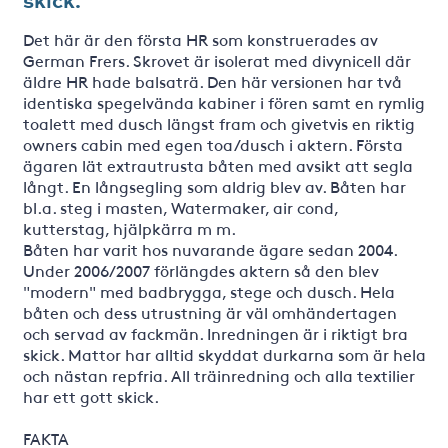
skick.
Det här är den första HR som konstruerades av
German Frers. Skrovet är isolerat med divynicell där
äldre HR hade balsaträ. Den här versionen har två
identiska spegelvända kabiner i fören samt en rymlig
toalett med dusch längst fram och givetvis en riktig
owners cabin med egen toa/dusch i aktern. Första
ägaren lät extrautrusta båten med avsikt att segla
långt. En långsegling som aldrig blev av. Båten har
bl.a. steg i masten, Watermaker, air cond,
kutterstag, hjälpkärra m m.
Båten har varit hos nuvarande ägare sedan 2004.
Under 2006/2007 förlängdes aktern så den blev
"modern" med badbrygga, stege och dusch. Hela
båten och dess utrustning är väl omhändertagen
och servad av fackmän. Inredningen är i riktigt bra
skick. Mattor har alltid skyddat durkarna som är hela
och nästan repfria. All träinredning och alla textilier
har ett gott skick.
FAKTA