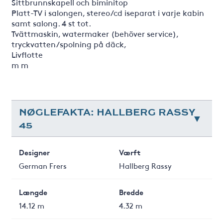
Sittbrunnskapell och biminitop
Platt-TV i salongen, stereo/cd iseparat i varje kabin
samt salong. 4 st tot.
Tvättmaskin, watermaker (behöver service),
tryckvatten/spolning på däck,
Livflotte
m m
NØGLEFAKTA: HALLBERG RASSY
45
Designer
Værft
German Frers
Hallberg Rassy
Længde
Bredde
14.12 m
4.32 m