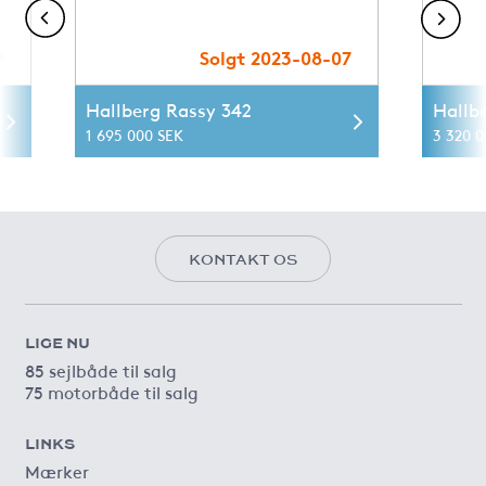
9
Solgt 2023-08-07
Hallberg Rassy 342
Hallb
1 695 000 SEK
3 320 0
KONTAKT OS
LIGE NU
85 sejlbåde til salg
75 motorbåde til salg
LINKS
Mærker