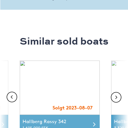
Similar sold boats
1
Solgt 2023-08-07
Hallberg Rassy 342
Hallb
1 695 000 SEK
3 320 0