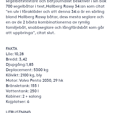
segelbåtstestare och båtjournalist beskriver i sin bok
700 segelbåtar i test,Hallberg Rassy 34:an som citat
"en ulv i fårakläder och att denna 34:a är en särling
bland Hallberg Rassy båtar, dess mesta seglare och
en av de 2 bästa kombinationerna av rymlig
familjebåt, snabbseglare och långfärdsbåt som går
att uppbringa", citat slut.
FAKTA
Löa: 10,28
Bredd: 3,42
Djupgång:1,85
Deplacement: 5300 kg
Kölvikt: 2100 kg, bly
Motor: Volvo Penta 2030, 29 hk
Bränsletank: 155 l
Vattentank: 250 l
Kabiner: 2 + salong
Kojplatser: 6
UTRUSTNING