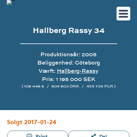
Hallberg Rassy 34
Produktionsår: 2005
Beliggenhed: Göteborg
Værft:
Hallberg-Rassy
Pris: 1 195 000 SEK
( 108 448 €
/
809 803 DKK
/
459 736 PLN )
Image gallery
Solgt 2017-01-24
Print
Del