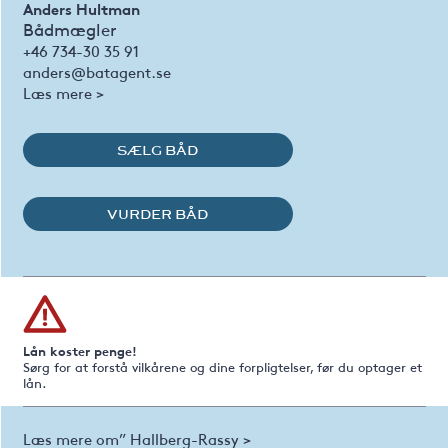
Anders Hultman
Bådmægler
+46 734-30 35 91
anders@batagent.se
Læs mere >
SÆLG BÅD
VURDER BÅD
Lån koster penge!
Sørg for at forstå vilkårene og dine forpligtelser, før du optager et
lån.
Læs mere om” Hallberg-Rassy >