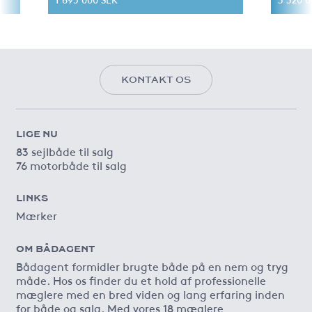
KONTAKT OS
LIGE NU
83 sejlbåde til salg
76 motorbåde til salg
LINKS
Mærker
OM BÅDAGENT
Bådagent formidler brugte både på en nem og tryg
måde. Hos os finder du et hold af professionelle
mæglere med en bred viden og lang erfaring inden
for både og salg. Med vores 18 mæglere