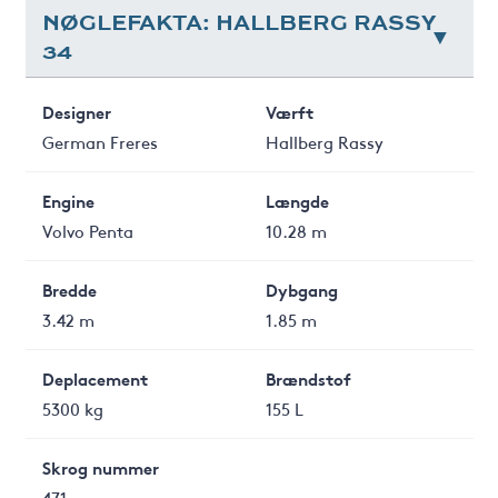
NØGLEFAKTA: HALLBERG RASSY
34
Designer
Værft
German Freres
Hallberg Rassy
Engine
Længde
Volvo Penta
10.28 m
Bredde
Dybgang
3.42 m
1.85 m
Deplacement
Brændstof
5300 kg
155 L
Skrog nummer
471