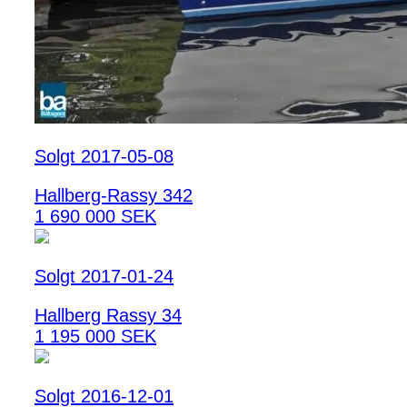
Solgt 2017-05-08
Hallberg-Rassy 342
1 690 000 SEK
Solgt 2017-01-24
Hallberg Rassy 34
1 195 000 SEK
Solgt 2016-12-01