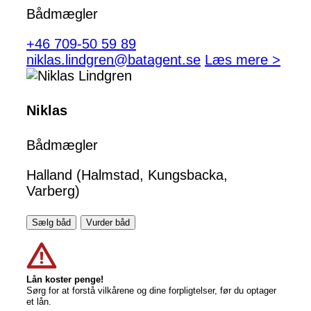
Bådmægler
+46 709-50 59 89
niklas.lindgren@batagent.se
Læs mere >
Niklas
Bådmægler
Halland (Halmstad, Kungsbacka,
Varberg)
Sælg båd
Vurder båd
Lån koster penge!
Sørg for at forstå vilkårene og dine forpligtelser, før du optager
et lån.