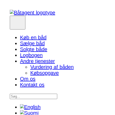
Køb en båd
Sælge båd
Solgte både
Logbogen
Andre tjenester
Vurdering af båden
Købsopgave
Om os
Kontakt os