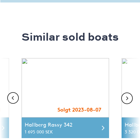
Similar sold boats
1
Solgt 2023-08-07
Hallberg Rassy 342
Hallb
1 695 000 SEK
3 320 0