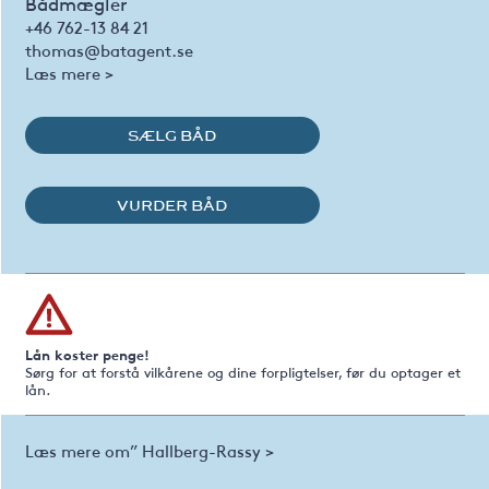
Bådmægler
+46 762-13 84 21
thomas@batagent.se
Læs mere >
SÆLG BÅD
VURDER BÅD
Lån koster penge!
Sørg for at forstå vilkårene og dine forpligtelser, før du optager et
lån.
Læs mere om” Hallberg-Rassy >