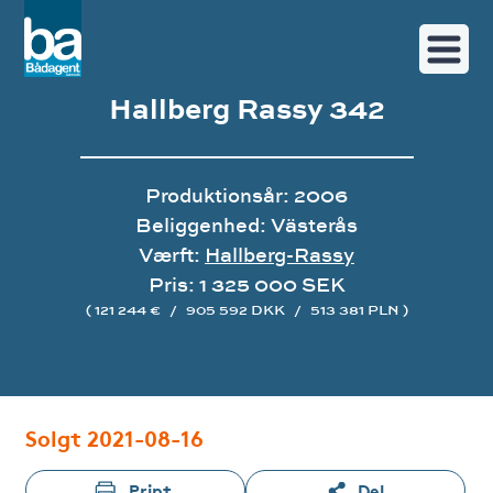
Hallberg Rassy 342
Produktionsår: 2006
Beliggenhed: Västerås
Værft:
Hallberg-Rassy
Pris: 1 325 000 SEK
( 121 244 €
/
905 592 DKK
/
513 381 PLN )
Image gallery
Solgt 2021-08-16
Print
Del