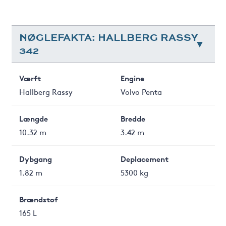
NØGLEFAKTA: HALLBERG RASSY
342
Værft
Engine
Hallberg Rassy
Volvo Penta
Længde
Bredde
10.32 m
3.42 m
Dybgang
Deplacement
1.82 m
5300 kg
Brændstof
165 L