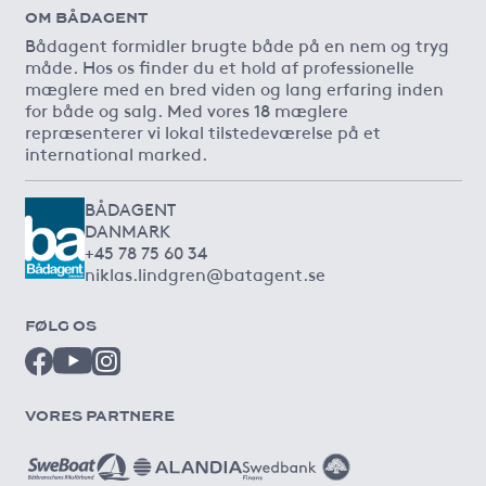
OM BÅDAGENT
Bådagent formidler brugte både på en nem og tryg
måde. Hos os finder du et hold af professionelle
mæglere med en bred viden og lang erfaring inden
for både og salg. Med vores 18 mæglere
repræsenterer vi lokal tilstedeværelse på et
international marked.
BÅDAGENT
DANMARK
+45 78 75 60 34
niklas.lindgren@batagent.se
FØLG OS
VORES PARTNERE