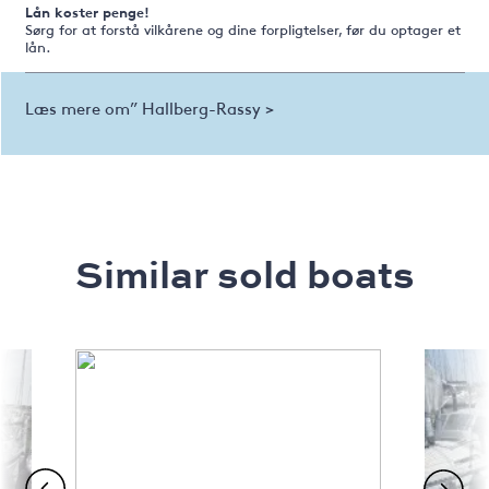
Lån koster penge!
Sørg for at forstå vilkårene og dine forpligtelser, før du optager et
lån.
Læs mere om” Hallberg-Rassy >
Similar sold boats