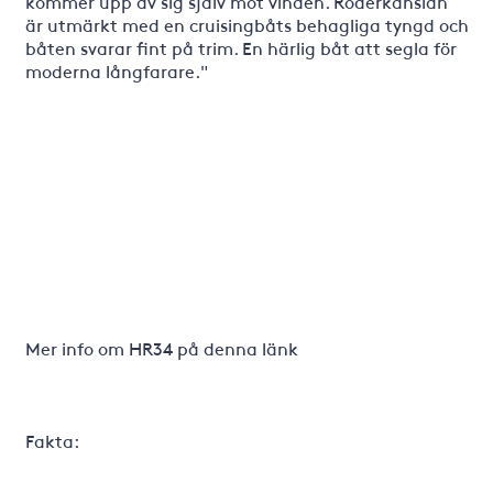
kommer upp av sig själv mot vinden. Roderkänslan
är utmärkt med en cruisingbåts behagliga tyngd och
båten svarar fint på trim. En härlig båt att segla för
moderna långfarare."
Mer info om HR34 på denna länk
Fakta: