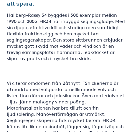
att spara.
Hallberg-Rassy 34 byggdes i 500 exemplar mellan
1990 och 2005. HR34 har inbyggd seglingsglädje. Med
sin djupa, effektiva köl och stadiga men samtidigt
flexibla fraktionsrigg och hon mycket bra
seglingsegenskaper. Den stora sittbrunnen erbjuder
mycket gott skydd mot väder och vind och är en
trevlig samlingsplats i hamnarna. Teakdäcket är
slipat av proffs och i mycket bra skick.
Vi citerar omdömen från Båtnytt: ”Snickerierna är
utmärkta med välgjorda lamelllimmade valv och
lister, fina dörrar och jalusiluckor. Även materialvalet
– ljus, jämn mahogny vinner poäng.
Motorinstallationen har bra tilluft och fin
ljudisolering. Manöverförmågan är utmärkt.
Seglingsegenskaperna fick mycket beröm. HR 34
känns lite lik en racingbåt, lägger sig, tågar iväg och