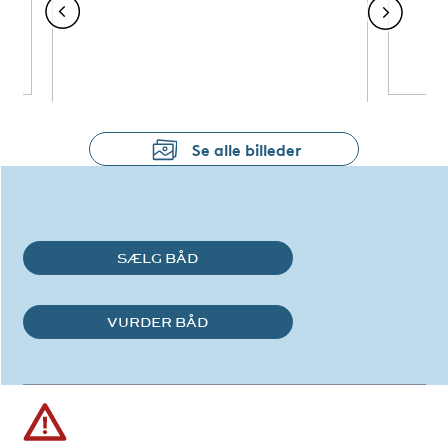
Se alle billeder
SÆLG BÅD
VURDER BÅD