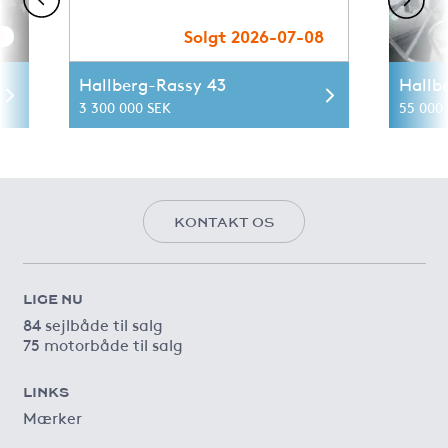
1
Solgt 2026-07-08
Hallberg-Rassy 43
Hallb
3 300 000 SEK
55 000 
KONTAKT OS
LIGE NU
84 sejlbåde til salg
75 motorbåde til salg
LINKS
Mærker