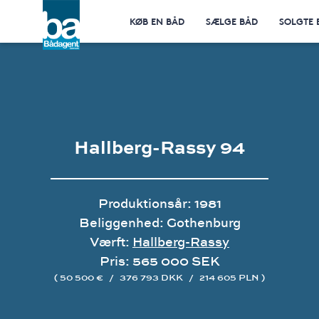
KØB EN BÅD
SÆLGE BÅD
SOLGTE 
Hallberg-Rassy 94
Produktionsår: 1981
Beliggenhed: Gothenburg
Værft:
Hallberg-Rassy
Pris: 565 000 SEK
( 50 500 €
/
376 793 DKK
/
214 605 PLN )