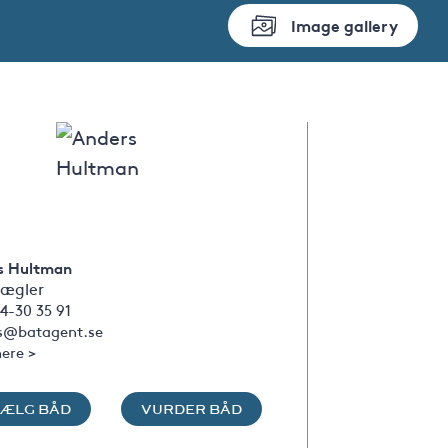
Image gallery
s Hultman
ægler
4-30 35 91
s@batagent.se
ere >
SÆLG BÅD
VURDER BÅD