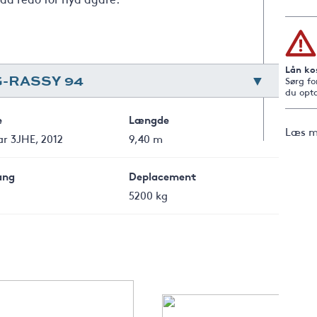
Lån ko
-RASSY 94
Sørg fo
du opta
e
Længde
Læs m
r 3JHE, 2012
9,40 m
ang
Deplacement
5200 kg