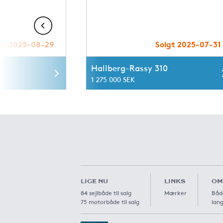
gt 2025-08-29
Solgt 2025-07-31
Hallberg-Rassy 310
1 275 000 SEK
LIGE NU
LINKS
OM
84 sejlbåde til salg
Mærker
Båd
75 motorbåde til salg
lang