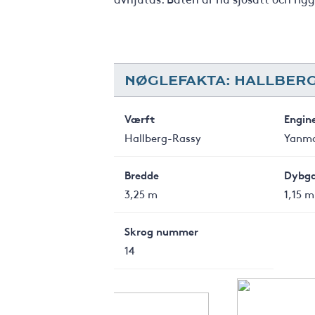
NØGLEFAKTA: HALLBERG
Værft
Engin
Hallberg-Rassy
Yanma
Bredde
Dybg
3,25 m
1,15 m
Skrog nummer
14