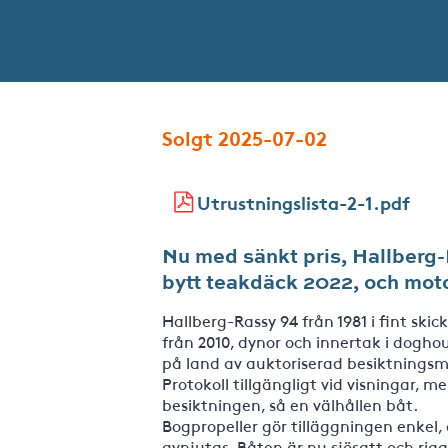
Solgt 2025-07-02
Utrustningslista-2-1.pdf
Nu med sänkt pris, Hallberg-R
bytt teakdäck 2022, och moto
Hallberg-Rassy 94 från 1981 i fint sk
från 2010, dynor och innertak i dogho
på land av auktoriserad besiktningsm
Protokoll tillgängligt vid visningar,
besiktningen, så en välhållen båt.
Bogpropeller gör tilläggningen enkel
avnjutas. Båten är nu sjösatt och rig