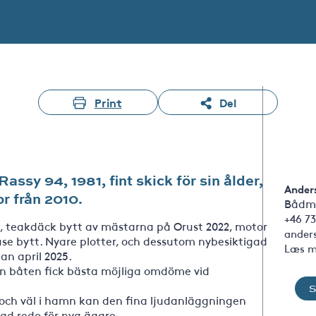
Print
Del
assy 94, 1981, fint skick för sin ålder,
Ander
r från 2010.
Bådm
+46 73
ick, teakdäck bytt av mästarna på Orust 2022, motor
ander
use bytt. Nyare plotter, och dessutom nybesiktigad
Læs m
an april 2025.
 men båten fick bästa möjliga omdöme vid
, och väl i hamn kan den fina ljudanläggningen
gad redo för nya ägare.