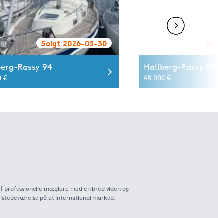
Solgt 2026-05-30
So
berg-Rassy 94
Hallberg-Rassy 94 
0 €
48 000 €
af professionelle mæglere med en bred viden og
ilstedeværelse på et international marked.