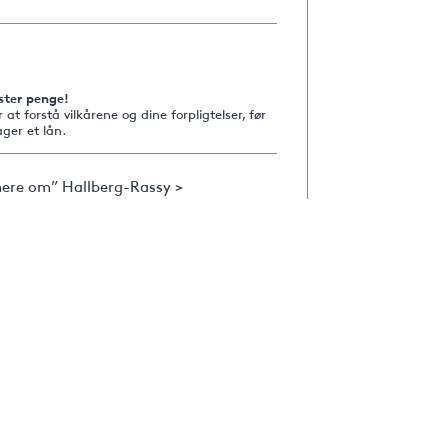
ster penge!
r at forstå vilkårene og dine forpligtelser, før
ger et lån.
ere om” Hallberg-Rassy >