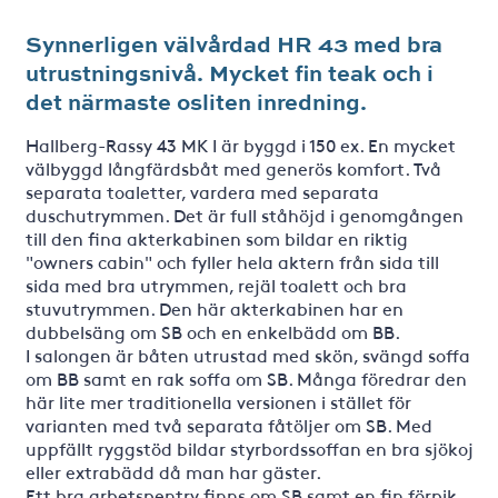
Synnerligen välvårdad HR 43 med bra
utrustningsnivå. Mycket fin teak och i
det närmaste osliten inredning.
Hallberg-Rassy 43 MK I är byggd i 150 ex. En mycket
välbyggd långfärdsbåt med generös komfort. Två
separata toaletter, vardera med separata
duschutrymmen. Det är full ståhöjd i genomgången
till den fina akterkabinen som bildar en riktig
"owners cabin" och fyller hela aktern från sida till
sida med bra utrymmen, rejäl toalett och bra
stuvutrymmen. Den här akterkabinen har en
dubbelsäng om SB och en enkelbädd om BB.
I salongen är båten utrustad med skön, svängd soffa
om BB samt en rak soffa om SB. Många föredrar den
här lite mer traditionella versionen i stället för
varianten med två separata fåtöljer om SB. Med
uppfällt ryggstöd bildar styrbordssoffan en bra sjökoj
eller extrabädd då man har gäster.
Ett bra arbetspentry finns om SB samt en fin förpik