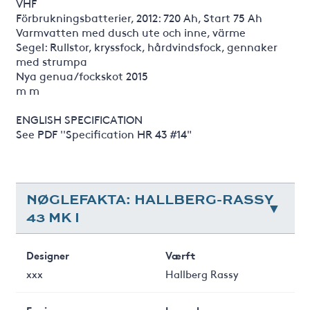
VHF
Förbrukningsbatterier, 2012: 720 Ah, Start 75 Ah
Varmvatten med dusch ute och inne, värme
Segel: Rullstor, kryssfock, hårdvindsfock, gennaker
med strumpa
Nya genua/fockskot 2015
m m
ENGLISH SPECIFICATION
See PDF ''Specification HR 43 #14"
NØGLEFAKTA: HALLBERG-RASSY
43 MK I
Designer
Værft
xxx
Hallberg Rassy