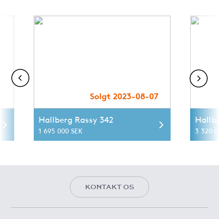
9
Solgt 2023-08-07
Hallberg Rassy 342
Hallb
1 695 000 SEK
3 320 0
KONTAKT OS