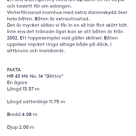
och toalett för om salongen.
Vinterförvarad inomhus med extra dammskydd över
hela båten. Båten är extrautrustad.
Det är mycket sällan vi får in en så här fint skött båt.
Inte ens det tränade ögat kan se att båten är från
2002. Ett toppexemplar vad gäller skötsel. Båten
uppvisar mycket ringa slitage både på däck, i
sittbrunn och inombords.
FAKTA
HR 43 Mk No. 14 "Glittra"
En ägare
Längd 13.57 m
Längd vattenlinje 11.75 m
Bredd 4.08 m
Djup 2.00 m