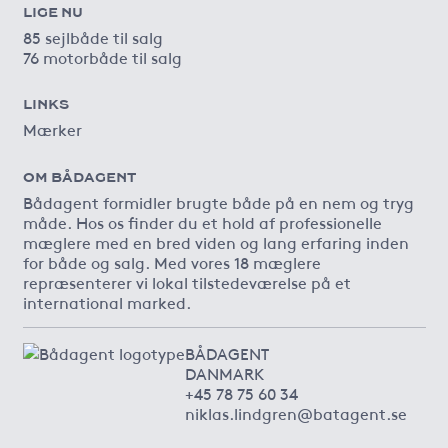
LIGE NU
85 sejlbåde til salg
76 motorbåde til salg
LINKS
Mærker
OM BÅDAGENT
Bådagent formidler brugte både på en nem og tryg
måde. Hos os finder du et hold af professionelle
mæglere med en bred viden og lang erfaring inden
for både og salg. Med vores 18 mæglere
repræsenterer vi lokal tilstedeværelse på et
international marked.
BÅDAGENT
DANMARK
+45 78 75 60 34
niklas.lindgren@batagent.se