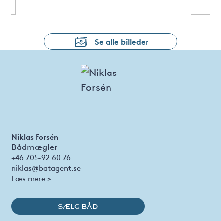
Se alle billeder
Niklas Forsén
Bådmægler
+46 705-92 60 76
niklas@batagent.se
Læs mere >
SÆLG BÅD