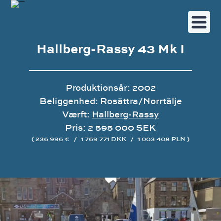
Hallberg-Rassy 43 Mk I
Produktionsår: 2002
Beliggenhed: Rosättra/Norrtälje
Værft:
Hallberg-Rassy
Pris: 2 595 000 SEK
( 236 996 €
/
1 769 771 DKK
/
1 003 408 PLN )