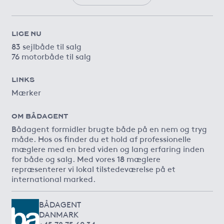
LIGE NU
83 sejlbåde til salg
76 motorbåde til salg
LINKS
Mærker
OM BÅDAGENT
Bådagent formidler brugte både på en nem og tryg
måde. Hos os finder du et hold af professionelle
mæglere med en bred viden og lang erfaring inden
for både og salg. Med vores 18 mæglere
repræsenterer vi lokal tilstedeværelse på et
international marked.
BÅDAGENT
DANMARK
+45 78 75 60 34