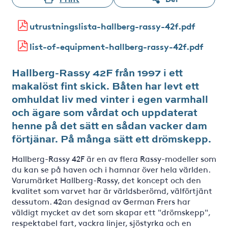
utrustningslista-hallberg-rassy-42f.pdf
list-of-equipment-hallberg-rassy-42f.pdf
Hallberg-Rassy 42F från 1997 i ett
makalöst fint skick. Båten har levt ett
omhuldat liv med vinter i egen varmhall
och ägare som vårdat och uppdaterat
henne på det sätt en sådan vacker dam
förtjänar. På många sätt ett drömskepp.
Hallberg-Rassy 42F är en av flera Rassy-modeller som
du kan se på haven och i hamnar över hela världen.
Varumärket Hallberg-Rassy, det koncept och den
kvalitet som varvet har är världsberömd, välförtjänt
dessutom. 42an designad av German Frers har
väldigt mycket av det som skapar ett "drömskepp",
respektabel fart, vackra linjer, sjöstyrka och en