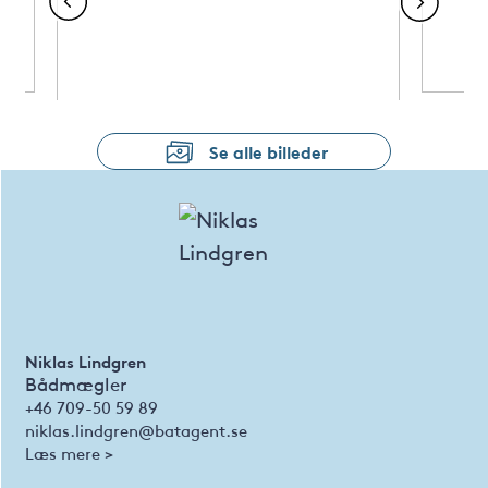
Se alle billeder
Niklas Lindgren
Bådmægler
+46 709-50 59 89
niklas.lindgren@batagent.se
Læs mere >