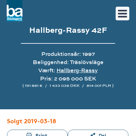
Hallberg-Rassy 42F
Produktionsår: 1997
Beliggenhed: Träslövsläge
Værft:
Hallberg-Rassy
Pris: 2 095 000 SEK
( 191 881 €
/
1 433 038 DKK
/
814 001 PLN )
Image gallery
Solgt 2019-03-18
Print
Del