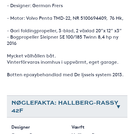
- Designer: German Frers
- Motor: Volvo Penta TMD-22, NR 5100694409, 76 Hk,
- Gori foldingpropeller, 3-blad, 2 växlad 20”x 12” x3”
- Bogpropeller Sleipner SE 100/185 Twinn 8,4 hp ny
2016
Mycket välhållen båt.
Vinterförvaras inomhus i uppvärmt, eget garage.
Botten epoxybehandlad med De Ijssels system 2013.
NØGLEFAKTA: HALLBERG-RASSY
42F
Designer
Værft