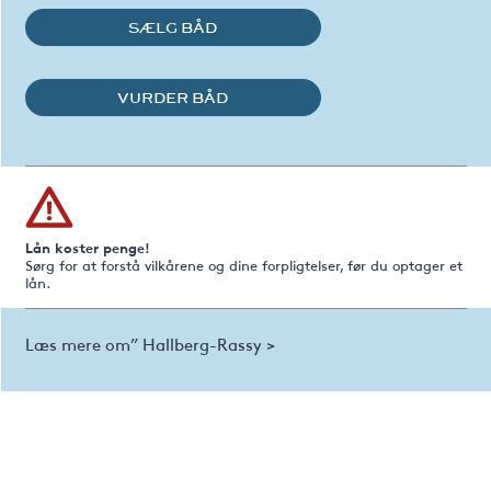
SÆLG BÅD
VURDER BÅD
Lån koster penge!
Sørg for at forstå vilkårene og dine forpligtelser, før du optager et
lån.
Læs mere om” Hallberg-Rassy >