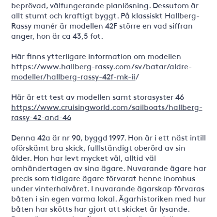
beprövad, välfungerande planlösning. Dessutom är
allt stumt och kraftigt byggt. På klassiskt Hallberg-
Rassy manér är modellen 42F större en vad siffran
anger, hon är ca 43,5 fot.
Här finns ytterligare information om modellen
https://www.hallberg-rassy.com/sv/batar/aldre-
modeller/hallberg-rassy-42f-mk-ii
/
Här är ett test av modellen samt storasyster 46
https://www.cruisingworld.com/sailboats/hallberg-
rassy-42-and-46
Denna 42a är nr 90, byggd 1997. Hon är i ett näst intill
oförskämt bra skick, fulllständigt oberörd av sin
ålder. Hon har levt mycket väl, alltid väl
omhändertagen av sina ägare. Nuvarande ägare har
precis som tidigare ägare förvarat henne inomhus
under vinterhalvåret. I nuvarande ägarskap förvaras
båten i sin egen varma lokal. Ägarhistoriken med hur
båten har skötts har gjort att skicket är lysande.