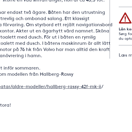
 har endast två ägare. Båten har den utrustning
trevlig och ombonad salong. Ett klassigt
 förvaring. Om styrbord ett rejält navigationsbord
Lån ko
 kontor. Akter ut en ägarhytt värd namnet. Sköna
Sørg fo
toalett med dusch. För ut i båten en rymlig
du opta
toalett med dusch. I båtens maskinrum är allt lätt
motor på 76 hk från Volvo har man alltid den kraft
Læs m
anövrering i hamn.
att inför sommaren.
 om modellen från Hallberg-Rassy
atar/aldre-modeller/hallberg-rassy-42f-mk-ii
/
stora!