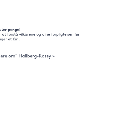
ster penge!
r at forstå vilkårene og dine forpligtelser, før
ger et lån.
ere om” Hallberg-Rassy >