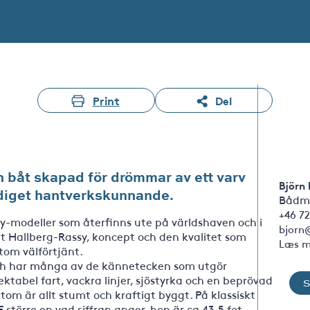
Print
Del
 båt skapad för drömmar av ett varv
Björn
diget hantverkskunnande.
Bådm
+46 72
sy-modeller som återfinns ute på världshaven och i
bjorn
 Hallberg-Rassy, koncept och den kvalitet som
Læs m
tom välförtjänt.
och har många av de kännetecken som utgör
abel fart, vackra linjer, sjöstyrka och en beprövad
om är allt stumt och kraftigt byggt. På klassiskt
större en vad siffran anger, hon är ca 43,5 fot.