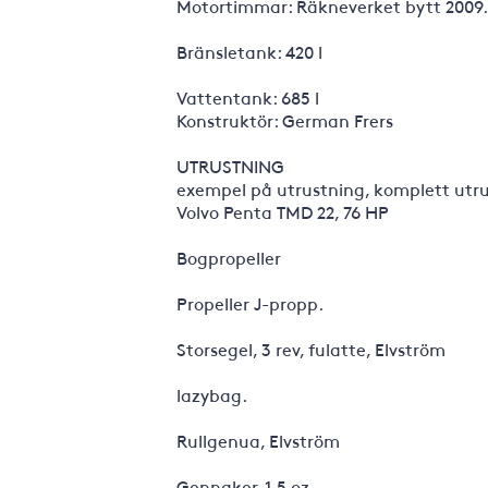
Motortimmar: Räkneverket bytt 2009.
Bränsletank: 420 l
Vattentank: 685 l
Konstruktör: German Frers
UTRUSTNING
exempel på utrustning, komplett utrust
Volvo Penta TMD 22, 76 HP
Bogpropeller
Propeller J-propp.
Storsegel, 3 rev, fulatte, Elvström
lazybag.
Rullgenua, Elvström
Gennaker, 1,5 oz