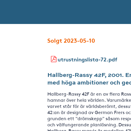
Solgt 2023-05-10
utrustningslista-72.pdf
Hallberg-Rassy 42F, 2001. En
med höga ambitioner och ge
Hallberg-Rassy 42F är en av flera Ras
hamnar över hela världen. Varumärket
varvet står för är världsberömt, dessu
42:an är designad av German Frers 
grunden ett "drömskepp" såsom respekt
och välfungerande planlösning. Dessut
Hallberg-Rassy manér är modellen 42F 