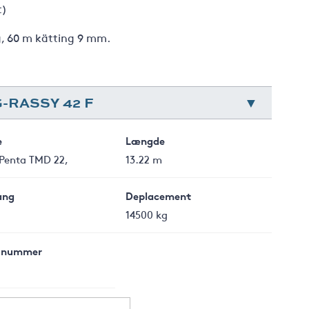
t)
g, 60 m kätting 9 mm.
-RASSY 42 F
e
Længde
 Penta TMD 22,
13.22 m
ang
Deplacement
14500 kg
 nummer