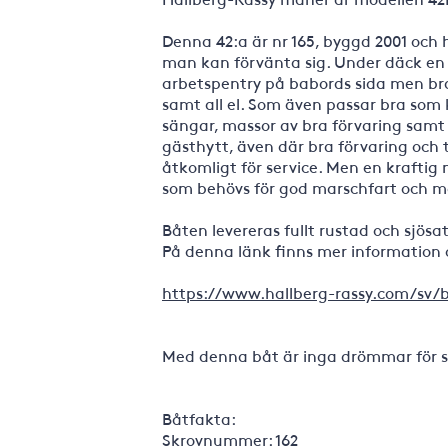
Denna 42:a är nr 165, byggd 2001 och
man kan förvänta sig. Under däck en 
arbetspentry på babords sida men bra
samt all el. Som även passar bra som
sängar, massor av bra förvaring samt 
gästhytt, även där bra förvaring och 
åtkomligt för service. Men en kraftig 
som behövs för god marschfart och m
Båten levereras fullt rustad och sjös
På denna länk finns mer information
https://www.hallberg-rassy.com/sv/b
Med denna båt är inga drömmar för 
Båtfakta:
Skrovnummer: 162