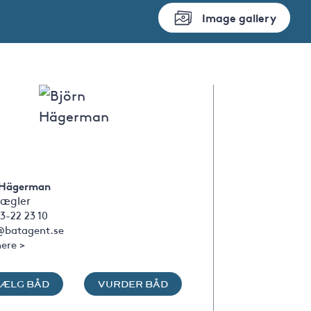
Image gallery
 Hägerman
ægler
3-22 23 10
@batagent.se
ere >
SÆLG BÅD
VURDER BÅD