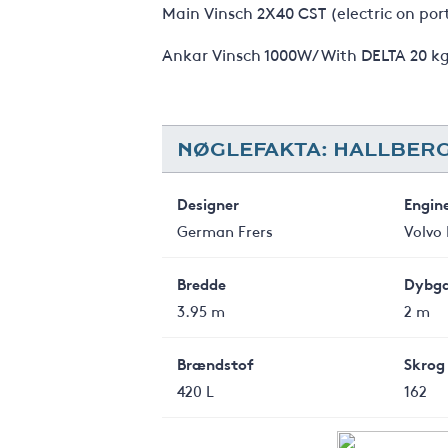
Main Vinsch 2X40 CST (electric on por
Ankar Vinsch 1000W/ With DELTA 20 k
NØGLEFAKTA: HALLBERG
Designer
Engin
German Frers
Volvo
Bredde
Dybg
3.95 m
2 m
Brændstof
Skrog
420 L
162