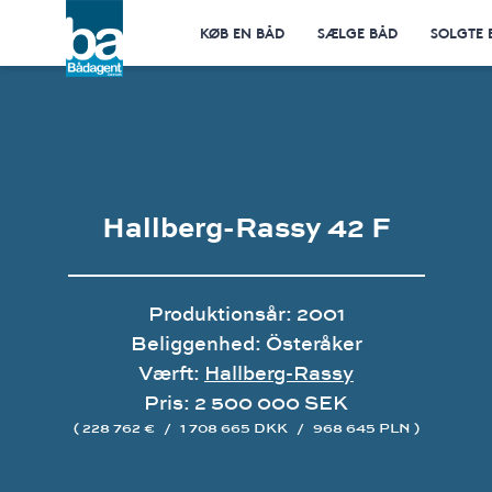
KØB EN BÅD
SÆLGE BÅD
SOLGTE 
Hallberg-Rassy 42 F
Produktionsår: 2001
Beliggenhed: Österåker
Værft:
Hallberg-Rassy
Pris: 2 500 000 SEK
( 228 762 €
/
1 708 665 DKK
/
968 645 PLN )