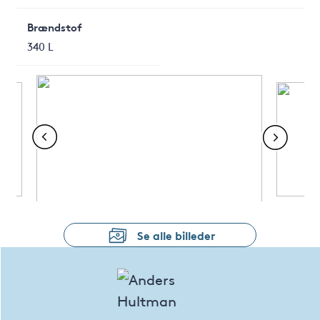
Brændstof
340 L
Se alle billeder