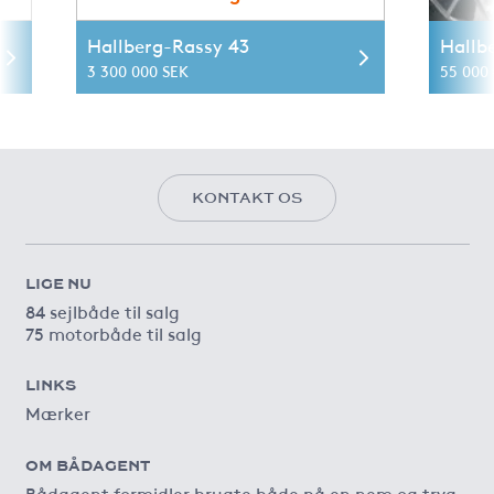
Hallberg-Rassy 43
Hallb
3 300 000 SEK
55 000 
KONTAKT OS
LIGE NU
84 sejlbåde til salg
75 motorbåde til salg
LINKS
Mærker
OM BÅDAGENT
Bådagent formidler brugte både på en nem og tryg