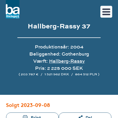
Hallberg-Rassy 37
Produktionsår: 2004
Beliggenhed: Gothenburg
Værft:
Hallberg-Rassy
Pris: 2 225 000 SEK
( 203 787 €
/
1 521 962 DKK
/
864 512 PLN )
Image gallery
Solgt 2023-09-08
Print
Del