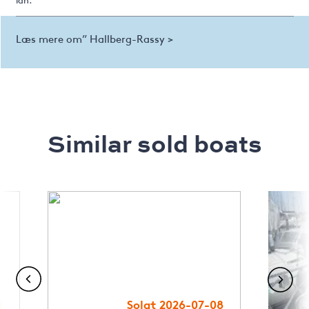
lån.
Læs mere om” Hallberg-Rassy >
Similar sold boats
1
Solgt 2026-07-08