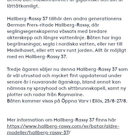
lättåtkomligt.
Hallberg-Rassy 37 tillhör den andra generationens
German Frers-ritade Hallberg-Rassy, där
seglingsegenskaperna vässats med bredare
akterskepp och längre vattenlinje. Båten har inga
begränsningar, segla i nordiska vatten, eller ner till
Medelhavet, eller ett varv runt jorden. Allt är möjligt
med en Hallberg-Rassy 37.
Tredje ägaren säljer nu denna Hallberg-Rassy 37 som
är väl utrustad och mycket fint uppdaterad under
senare år i nuvarande ägarskap, bland annat kan
nämnas ny sprayhood och sittbrunnskapell, samt ny
plotter och radar från Raymarine.
Båten kommer visas på Öppna Varv i Ellös, 25/8-27/8.
Mer information om Hallberg-Rassy 37 finns här
https://www.hallberg-rassy.com/sv/batar/aldre-
modeller/hallberg-rassy-37
/