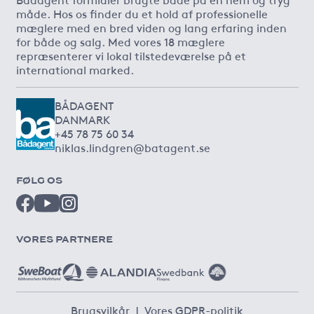
måde. Hos os finder du et hold af professionelle
mæglere med en bred viden og lang erfaring inden
for både og salg. Med vores 18 mæglere
repræsenterer vi lokal tilstedeværelse på et
international marked.
BÅDAGENT
DANMARK
+45 78 75 60 34
niklas.lindgren@batagent.se
FØLG OS
VORES PARTNERE
Brugsvilkår
|
Vores GDPR-politik