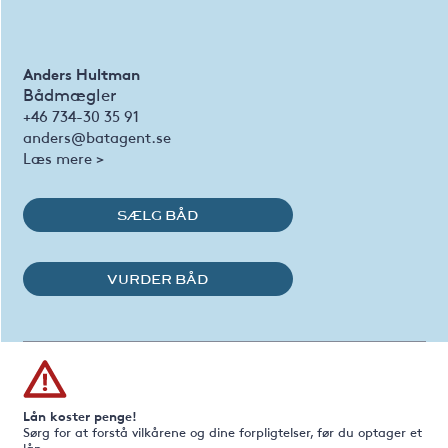
Anders Hultman
Bådmægler
+46 734-30 35 91
anders@batagent.se
Læs mere >
SÆLG BÅD
VURDER BÅD
Lån koster penge!
Sørg for at forstå vilkårene og dine forpligtelser, før du optager et