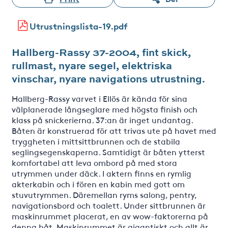
Utrustningslista-19.pdf
Hallberg-Rassy 37-2004, fint skick,
rullmast, nyare segel, elektriska
vinschar, nyare navigations utrustning.
Hallberg-Rassy varvet i Ellös är kända för sina
välplanerade långseglare med högsta finish och
klass på snickerierna. 37:an är inget undantag.
Båten är konstruerad för att trivas ute på havet med
tryggheten i mittsittbrunnen och de stabila
seglingsegenskaperna. Samtidigt är båten ytterst
komfortabel att leva ombord på med stora
utrymmen under däck. I aktern finns en rymlig
akterkabin och i fören en kabin med gott om
stuvutrymmen. Däremellan ryms salong, pentry,
navigationsbord och toalett. Under sittbrunnen är
maskinrummet placerat, en av wow-faktorerna på
denna båt. Maskinrummet är gigantiskt och allt är