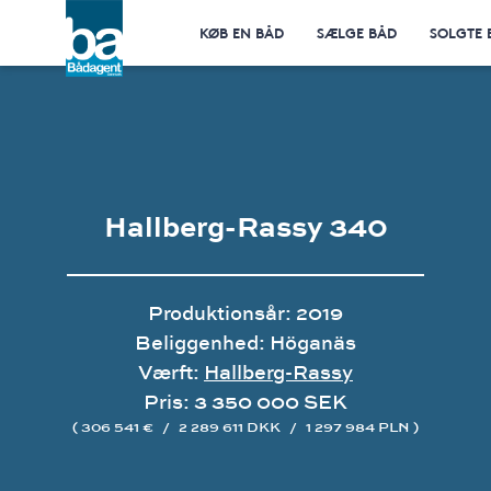
KØB EN BÅD
SÆLGE BÅD
SOLGTE 
Hallberg-Rassy 340
Produktionsår: 2019
Beliggenhed: Höganäs
Værft:
Hallberg-Rassy
Pris: 3 350 000 SEK
( 306 541 €
/
2 289 611 DKK
/
1 297 984 PLN )