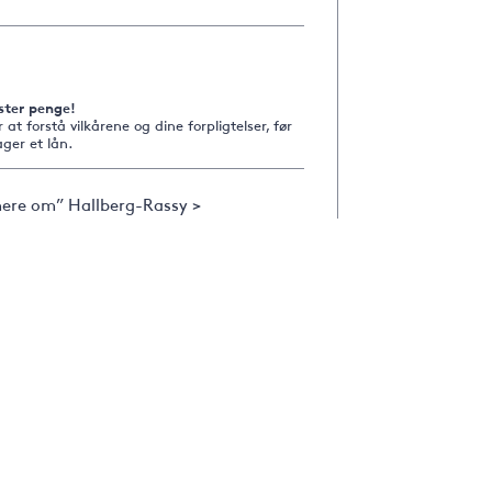
ster penge!
r at forstå vilkårene og dine forpligtelser, før
ger et lån.
ere om” Hallberg-Rassy >