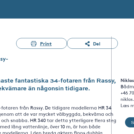
Print
Del
ssy-
ste fantastiska 34-fotaren från Rassy,
Niklas
Bådm
ekvämare än någonsin tidigare.
+46 7
nikla
Læs m
-fotaren från Rassy. De tidigare modellerna HR 34
d genom att de var mycket välbyggda, bekväma och
och snabba. HR 340 tar detta ytterligare flera steg
ed lång vattenlinje, över 10 m, är hon både
e modellerna. I den breda aktern finns dubbla