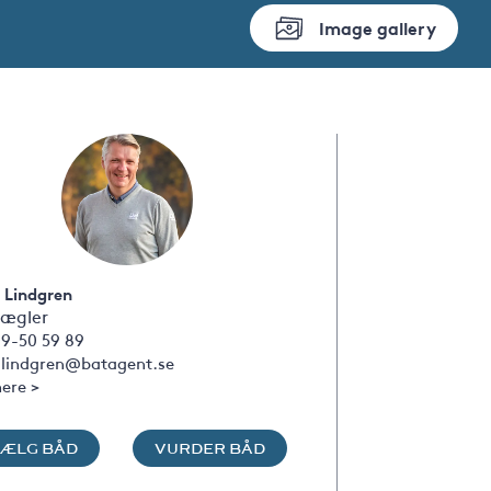
Image gallery
 Lindgren
ægler
09-50 59 89
s.lindgren@batagent.se
ere >
SÆLG BÅD
VURDER BÅD