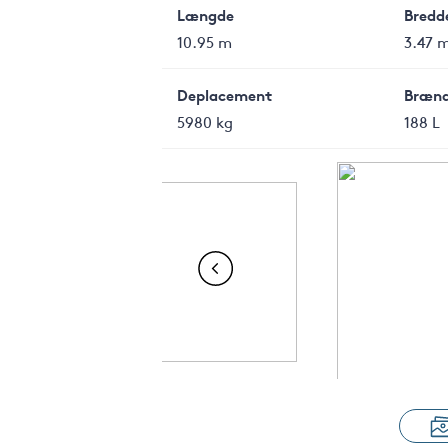
Længde
Bredd
10.95 m
3.47 
Deplacement
Brænd
5980 kg
188 L