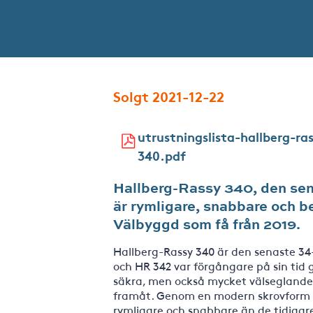
Solgt 2021-12-22
utrustningslista-hallberg-ra
340.pdf
Hallberg-Rassy 340, den sena
är rymligare, snabbare och b
Välbyggd som få från 2019.
Hallberg-Rassy 340 är den senaste 34
och HR 342 var förgångare på sin ti
säkra, men också mycket välseglande 
framåt. Genom en modern skrovform m
rymligare och snabbare än de tidigar