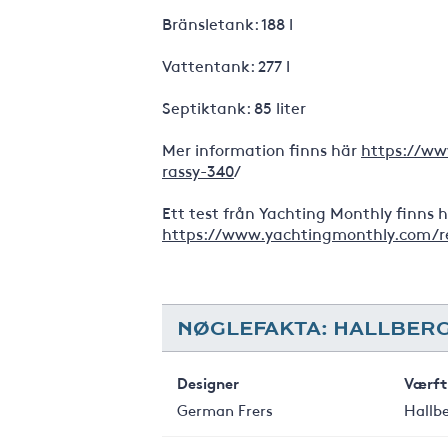
Bränsletank: 188 l
Vattentank: 277 l
Septiktank: 85 liter
Mer information finns här
https://ww
rassy-340
/
Ett test från Yachting Monthly finns 
https://www.yachtingmonthly.com/re
NØGLEFAKTA: HALLBERG
Designer
Værft
German Frers
Hallb