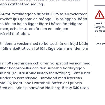
repp i vattnet vid segling.
a 34 fot, totallängden är hela 10,95 m. Skrovformen
 mycket ljus genom de många ljusinsläppen. Båda
Lån ko
n förliga kojen ligger lägre i båten än tidigare
Sørg fo
ormen, och dessutom är den en aningen
du opta
ckså vid fotändan.
t i denna version med rorkult,och är en fröjd både
Læs m
älls enkelt ut och i utfällt läge påminner den om
 nr 30 i ordningen och är en välspecad version med
ällbar bogpropeller och den suberba badbryggan
å här (se utrustningslistan för detaljer). Båten har
under en kort säsong i samband med leverans.
d -19, legat inne i varmhall. Båten är i princip
värva en i princip oanvänd Hallberg-Rassy 340 utan