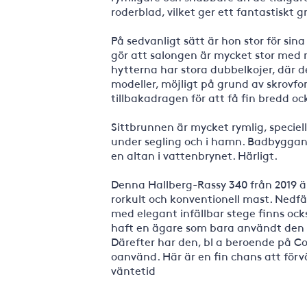
roderblad, vilket ger ett fantastiskt g
På sedvanligt sätt är hon stor för sin
gör att salongen är mycket stor med
hytterna har stora dubbelkojer, där de
modeller, möjligt på grund av skrovf
tillbakadragen för att få fin bredd o
Sittbrunnen är mycket rymlig, speciell
under segling och i hamn. Badbyggan f
en altan i vattenbrynet. Härligt.
Denna Hallberg-Rassy 340 från 2019 är
rorkult och konventionell mast. Nedf
med elegant infällbar stege finns ocks
haft en ägare som bara användt den 
Därefter har den, bl a beroende på Covi
oanvänd. Här är en fin chans att för
väntetid