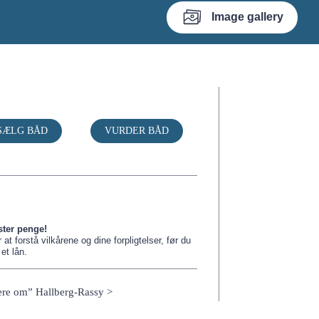
Image gallery
SÆLG BÅD
VURDER BÅD
ster penge!
 at forstå vilkårene og dine forpligtelser, før du
et lån.
re om” Hallberg-Rassy >