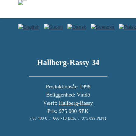
Hallberg-Rassy 34
Produktionsår: 1998
Beliggenhed: Vindö
Værft:
Hallberg-Rassy
Pris: 975 000 SEK
( 88 483 €
/
660 718 DKK
/
375 099 PLN )