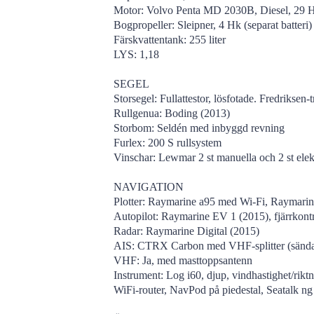
Motor: Volvo Penta MD 2030B, Diesel, 29 H
Bogpropeller: Sleipner, 4 Hk (separat batteri)
Färskvattentank: 255 liter
LYS: 1,18
SEGEL
Storsegel: Fullattestor, lösfotade. Fredriksen-
Rullgenua: Boding (2013)
Storbom: Seldén med inbyggd revning
Furlex: 200 S rullsystem
Vinschar: Lewmar 2 st manuella och 2 st elek
NAVIGATION
Plotter: Raymarine a95 med Wi-Fi, Raymari
Autopilot: Raymarine EV 1 (2015), fjärrkontr
Radar: Raymarine Digital (2015)
AIS: CTRX Carbon med VHF-splitter (sända
VHF: Ja, med masttoppsantenn
Instrument: Log i60, djup, vindhastighet/rikt
WiFi-router, NavPod på piedestal, Seatalk ng