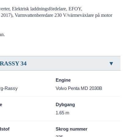
erter, Elektrisk laddningsfördelare, EFOY,
kad 2017), Varmvattenberedare 230 V/värmeväxlare på motor
an.
RASSY 34
Engine
rg-Rassy
Volvo Penta MD 2030B
e
Dybgang
m
1.65 m
stof
Skrog nummer