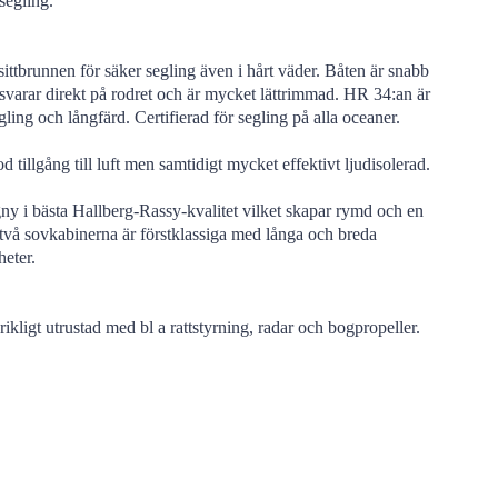
segling.
l sittbrunnen för säker segling även i hårt väder. Båten är snabb
svarar direkt på rodret och är mycket lättrimmad. HR 34:an är
ling och långfärd. Certifierad för segling på alla oceaner.
tillgång till luft men samtidigt mycket effektivt ljudisolerad.
ny i bästa Hallberg-Rassy-kvalitet vilket skapar rymd och en
två sovkabinerna är förstklassiga med långa och breda
heter.
kligt utrustad med bl a rattstyrning, radar och bogpropeller.