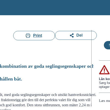
Del
Print
 kombination av goda seglingsegenskaper och
hållen båt.
Lån ko
Sørg for
optager 
båt, med goda seglingsegenskaper och utsökt hantverkssnickeri.
raktionsrigg gör den till det perfekta valet för dig som vill
Læs me
och god komfort. Den stora sittbrunnen, som mäter 2,24 m i