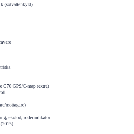
k (sötvattenkyld)
travare
triska
ne C70 GPS/C-map (extra)
oll
re/mottagare)
ning, ekolod, roderindikator
 (2015)