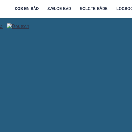
KØB EN BÅD
SÆLGE BÅD
SOLGTE BÅDE
LOGBO