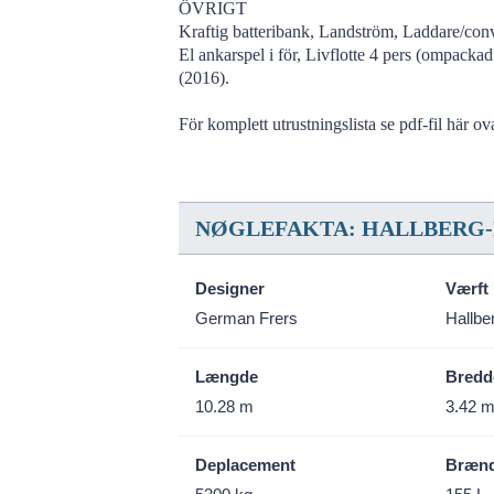
ÖVRIGT
Kraftig batteribank, Landström, Laddare/conv
El ankarspel i för, Livflotte 4 pers (ompac
(2016).
För komplett utrustningslista se pdf-fil här ov
NØGLEFAKTA: HALLBERG-
Designer
Værft
German Frers
Hallbe
Længde
Bredd
10.28 m
3.42 
Deplacement
Brænd