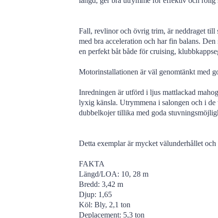
längd, ger bra utrymme för effektiv och rolig 
Fall, revlinor och övrig trim, är neddraget til
med bra acceleration och har fin balans. Den 
en perfekt båt både för cruising, klubbkappseg
Motorinstallationen är väl genomtänkt med god 
Inredningen är utförd i ljus mattlackad mahog
lyxig känsla. Utrymmena i salongen och i de 
dubbelkojer tillika med goda stuvningsmöjlig
Detta exemplar är mycket välunderhållet och ri
FAKTA
Längd/LOA: 10, 28 m
Bredd: 3,42 m
Djup: 1,65
Köl: Bly, 2,1 ton
Deplacement: 5,3 ton