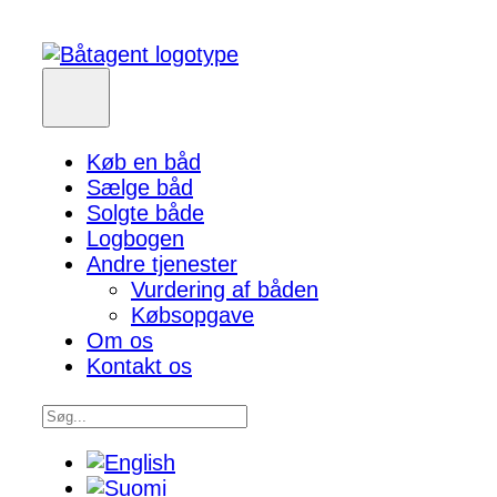
Køb en båd
Sælge båd
Solgte både
Logbogen
Andre tjenester
Vurdering af båden
Købsopgave
Om os
Kontakt os