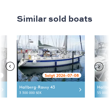
Similar sold boats
1
Solgt 2026-07-08
Hallberg-Rassy 43
Hallb
3 300 000 SEK
55 000 