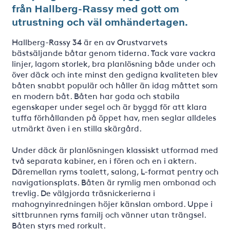
från Hallberg-Rassy med gott om
utrustning och väl omhändertagen.
Hallberg-Rassy 34 är en av Orustvarvets
bästsäljande båtar genom tiderna. Tack vare vackra
linjer, lagom storlek, bra planlösning både under och
över däck och inte minst den gedigna kvaliteten blev
båten snabbt populär och håller än idag måttet som
en modern båt. Båten har goda och stabila
egenskaper under segel och är byggd för att klara
tuffa förhållanden på öppet hav, men seglar alldeles
utmärkt även i en stilla skärgård.
Under däck är planlösningen klassiskt utformad med
två separata kabiner, en i fören och en i aktern.
Däremellan ryms toalett, salong, L-format pentry och
navigationsplats. Båten är rymlig men ombonad och
trevlig. De välgjorda träsnickerierna i
mahognyinredningen höjer känslan ombord. Uppe i
sittbrunnen ryms familj och vänner utan trängsel.
Båten styrs med rorkult.