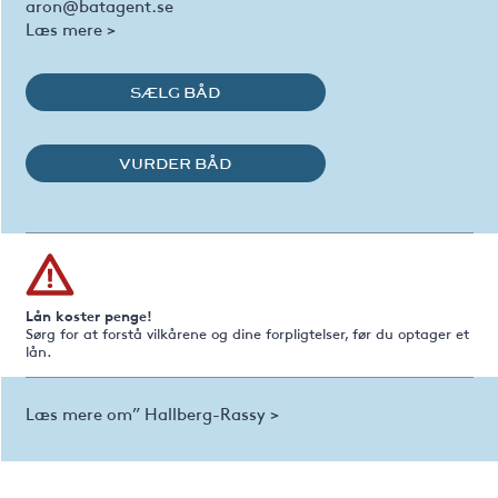
aron@batagent.se
Læs mere >
SÆLG BÅD
VURDER BÅD
Lån koster penge!
Sørg for at forstå vilkårene og dine forpligtelser, før du optager et
lån.
Læs mere om” Hallberg-Rassy >