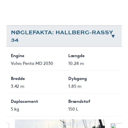
NØGLEFAKTA: HALLBERG-RASSY
34
Engine
Længde
Volvo Penta MD 2030
10.28 m
Bredde
Dybgang
3.42 m
1.85 m
Deplacement
Brændstof
5 kg
150 L