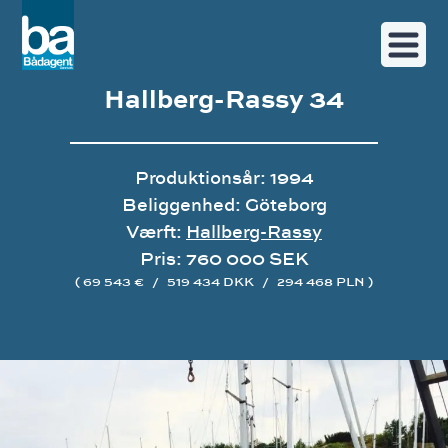
Hallberg-Rassy 34
Produktionsår: 1994
Beliggenhed: Göteborg
Værft:
Hallberg-Rassy
Pris: 760 000 SEK
( 69 543 €
/
519 434 DKK
/
294 468 PLN )