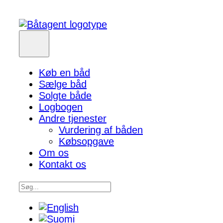
Køb en båd
Sælge båd
Solgte både
Logbogen
Andre tjenester
Vurdering af båden
Købsopgave
Om os
Kontakt os