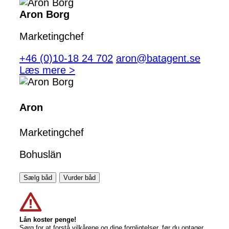
Aron Borg
Marketingchef
+46 (0)10-18 24 702
aron@batagent.se
Læs mere >
Aron
Marketingchef
Bohuslän
Sælg båd
Vurder båd
Lån koster penge!
Sørg for at forstå vilkårene og dine forpligtelser, før du optager