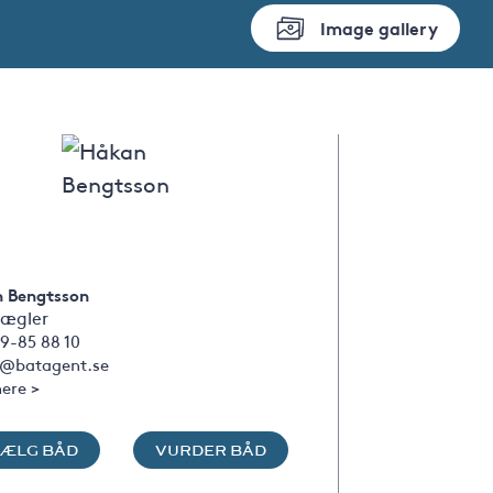
Image gallery
 Bengtsson
ægler
9-85 88 10
@batagent.se
ere >
SÆLG BÅD
VURDER BÅD