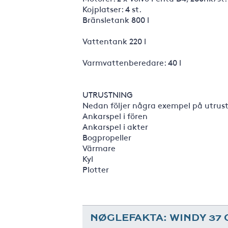
Kojplatser: 4 st.
Bränsletank 800 l
Vattentank 220 l
Varmvattenberedare: 40 l
UTRUSTNING
Nedan följer några exempel på utrustn
Ankarspel i fören
Ankarspel i akter
Bogpropeller
Värmare
Kyl
Plotter
NØGLEFAKTA: WINDY 37