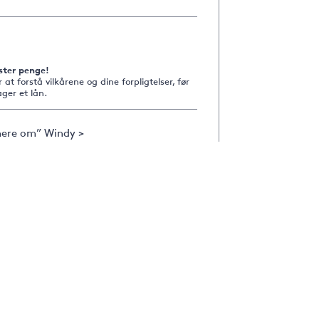
ster penge!
r at forstå vilkårene og dine forpligtelser, før
ger et lån.
ere om” Windy >