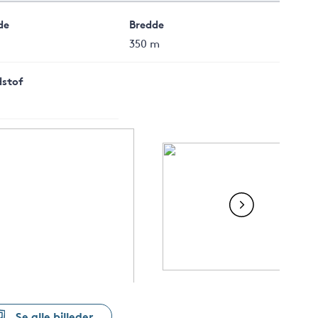
de
Bredde
350 m
stof
Se alle billeder