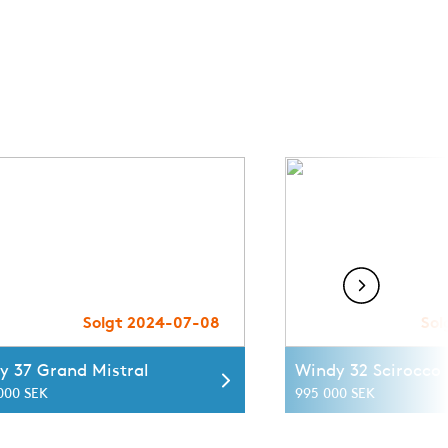
Solgt 2024-07-08
Sol
y 37 Grand Mistral
Windy 32 Scirocco
 000 SEK
995 000 SEK