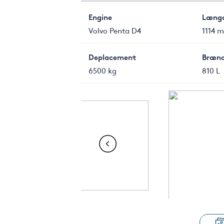
Engine
Læng
Volvo Penta D4
1114 m
Deplacement
Brænd
6500 kg
810 L