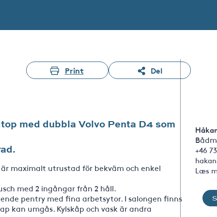
Print
Del
rdtop med dubbla Volvo Penta D4 som
Håkan
Bådm
rad.
+46 73
hakan
 är maximalt utrustad för bekväm och enkel
Læs m
usch med 2 ingångar från 2 håll.
ende pentry med fina arbetsytor. I salongen finns
lskap kan umgås. Kylskåp och vask är andra