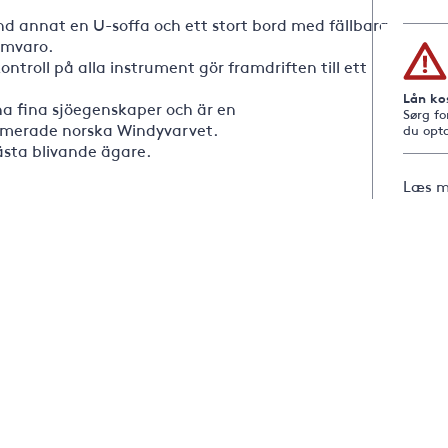
nd annat en U-soffa och ett stort bord med fällbara
samvaro.
kontroll på alla instrument gör framdriften till ett
Lån ko
na fina sjöegenskaper och är en
Sørg fo
omerade norska Windyvarvet.
du opta
nästa blivande ägare.
Læs m