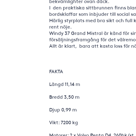
bekvämlighter ovan däck.
I den praktiska sittbrunnen finns bla
bordsklaffar som inbjuder till social 
Härlig styrplats med bra sikt och full 
rent nöje.
Windy 37 Grand Mistral är känd för si
försäljningsframgång för det välrem
Allt är klart, bara att kasta loss för 
FAKTA
Längd 11,14 m
Bredd 3,50 m
Djup 0,99 m
Vikt: 7200 kg
Motorer: 2 x Volvo Penta D4, 260hk/st.