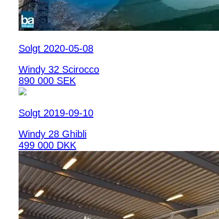
Solgt 2020-05-08
Windy 32 Scirocco
890 000 SEK
Solgt 2019-09-10
Windy 28 Ghibli
499 000 DKK