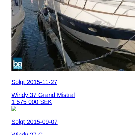
Solgt 2015-11-27
Windy 37 Grand Mistral
1 575 000 SEK
Solgt 2015-09-07
Windy 27 C