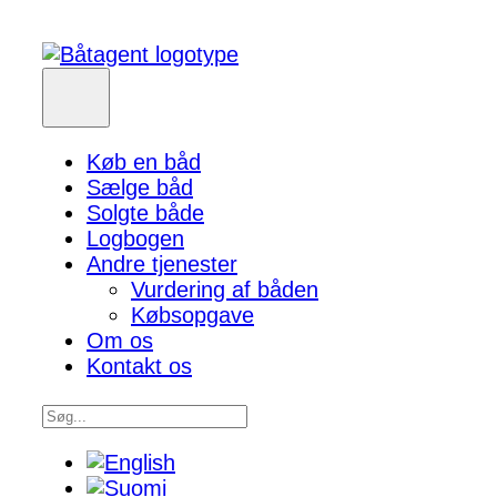
Køb en båd
Sælge båd
Solgte både
Logbogen
Andre tjenester
Vurdering af båden
Købsopgave
Om os
Kontakt os