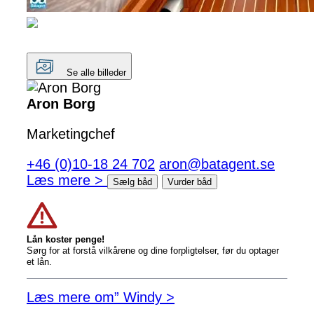
Se alle billeder
Aron Borg
Marketingchef
+46 (0)10-18 24 702
aron@batagent.se
Læs mere >
Sælg båd
Vurder båd
Lån koster penge!
Sørg for at forstå vilkårene og dine forpligtelser, før du optager
et lån.
Læs mere om” Windy >