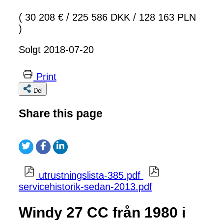
( 30 208 €
/
225 586 DKK
/
128 163 PLN
)
Solgt 2018-07-20
Print
Del
Share this page
utrustningslista-385.pdf
servicehistorik-sedan-2013.pdf
Windy 27 CC från 1980 i