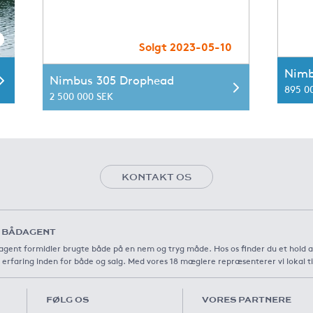
Solgt 2023-05-10
Nimb
Nimbus 305 Drophead
895 0
2 500 000 SEK
KONTAKT OS
 BÅDAGENT
gent formidler brugte både på en nem og tryg måde. Hos os finder du et hold 
 erfaring inden for både og salg. Med vores 18 mæglere repræsenterer vi lokal t
FØLG OS
VORES PARTNERE