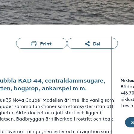
Print
Del
Dubbla KAD 44, centraldammsugare,
Niklas
Bådm
atten, bogprop, ankarspel m m.
+46 70
nikla
s 33 Nova Coupé. Modellen är inte lika vanlig som
Læs m
bjuder samma funktioner som storasyster utan att
ter. Akterdäcket är rejält stort och ligger i
sen. Badbryggan är tillverkad i rostritt och teak
 för övernattningar, semester och navigation samt