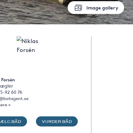
Image gallery
 Forsén
ægler
5-92 60 76
s@batagent.se
ere >
SÆLG BÅD
VURDER BÅD