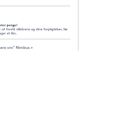
ster penge!
r at forstå vilkårene og dine forpligtelser, før
ger et lån.
ere om” Nimbus >