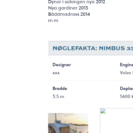
Dynor i salongen nya 2012
Nya gardiner 2013
Bäddmadrass 2014
m m
NØGLEFAKTA: NIMBUS 3
Designer
Engin
xxx
Volvo
Bredde
Depla
3.5 m
5600 