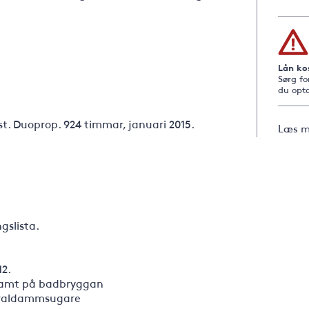
Lån ko
Sørg fo
du opta
st. Duoprop. 924 timmar, januari 2015.
Læs m
gslista.
12.
samt på badbryggan
ntraldammsugare