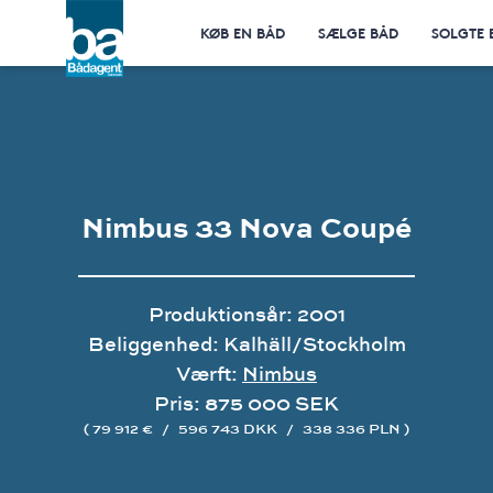
KØB EN BÅD
SÆLGE BÅD
SOLGTE 
Nimbus 33 Nova Coupé
Produktionsår: 2001
Beliggenhed: Kalhäll/Stockholm
Værft:
Nimbus
Pris: 875 000 SEK
( 79 912 €
/
596 743 DKK
/
338 336 PLN )