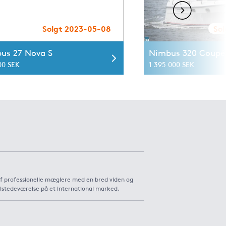
Solgt 2023-05-08
Sol
us 27 Nova S
Nimbus 320 Coupé
00 SEK
1 395 000 SEK
af professionelle mæglere med en bred viden og
ilstedeværelse på et international marked.