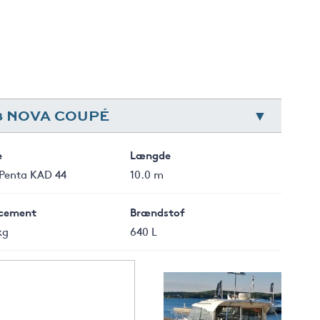
3 NOVA COUPÉ
e
Længde
 Penta KAD 44
10.0 m
cement
Brændstof
kg
640 L