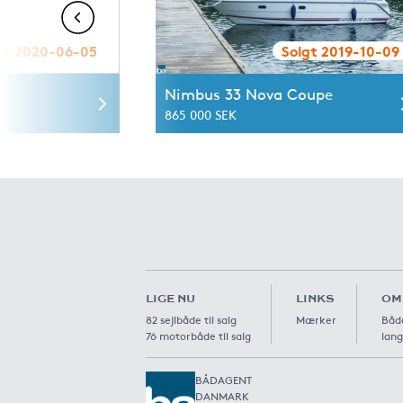
gt 2020-06-05
Solgt 2019-10-09
Nimbus 33 Nova Coupe
865 000 SEK
LIGE NU
LINKS
OM
82 sejlbåde til salg
Mærker
Båda
76 motorbåde til salg
lang
BÅDAGENT
DANMARK