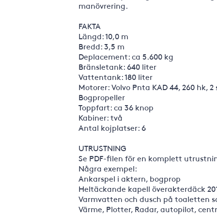
manövrering.
FAKTA
Längd: 10,0 m
Bredd: 3,5 m
Deplacement: ca 5.600 kg
Bränsletank: 640 liter
Vattentank: 180 liter
Motorer: Volvo Pnta KAD 44, 260 hk, 2 
Bogpropeller
Toppfart: ca 36 knop
Kabiner: två
Antal kojplatser: 6
UTRUSTNING
Se PDF-filen för en komplett utrustnin
Några exempel:
Ankarspel i aktern, bogprop
Heltäckande kapell överakterdäck 20
Varmvatten och dusch på toaletten 
Värme, Plotter, Radar, autopilot, ce