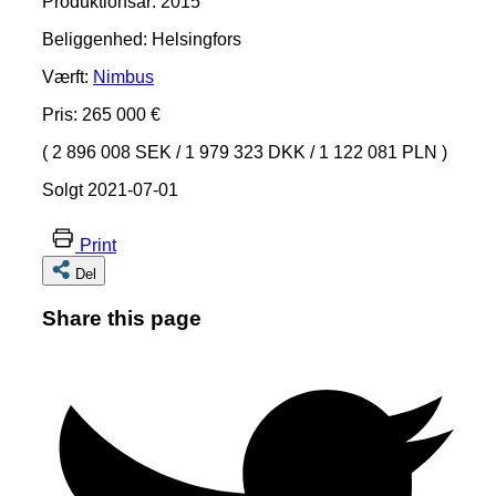
Produktionsår: 2015
Beliggenhed: Helsingfors
Værft:
Nimbus
Pris: 265 000 €
( 2 896 008 SEK
/
1 979 323 DKK
/
1 122 081 PLN )
Solgt 2021-07-01
Print
Del
Share this page