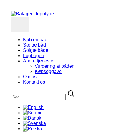
Køb en båd
Sælge båd
Solgte både
Logbogen
Andre tjenester
Vurdering af båden
Købsopgave
Om os
Kontakt os