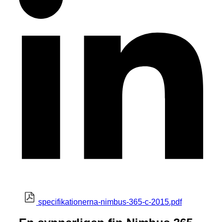
specifikationerna-nimbus-365-c-2015.pdf