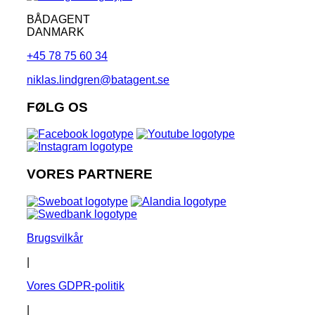
BÅDAGENT
DANMARK
+45 78 75 60 34
niklas.lindgren@batagent.se
FØLG OS
VORES PARTNERE
Brugsvilkår
|
Vores GDPR-politik
|