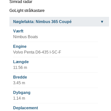
Simrad radar
GoLight strålkastare
Nøglefakta: Nimbus 365 Coupé
Værft
Nimbus Boats
Engine
Volvo Penta D6-435 I-SC-F
Længde
11.56 m
Bredde
3.45 m
Dybgang
1.14 m
Deplacement