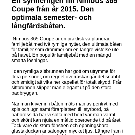
En synnerligen fin Nimbus 365
Coupe från år 2015. Den
optimala semester- och
långfärdsbåten.
Nimbus 365 Coupe är en praktisk välplanerad
familjebåt med två rymliga hytter, den ultimata båten
för familjer som drömmer om en längre vistelse ute
på havet. En populär familjebåt med en mängd
smarta lösningar.
I den rymliga sittbrunnen har gott om utrymme för
flera personer, om regnet överraskar går det snabbt
och smidigt att vika ner kapellet för totalt skydd. Från
sittbrunnen slipper man elegant ut på den stora
badbryggan.
När man kliver in i båten möts man av pentryt med
spis och ugn samt förarplatsen till styrbord, på
babordssida har vi soffa med bord var man varmt
och skönt kan njuta en måltid oberoende tid på året.
Tack vare de stora fönstren och öppningsbara
glastakluckan är salongen mycket ljus. Längre fram i