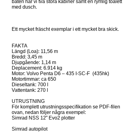
båten har vi två stora kabiner samt en rymlig toalett
med dusch.
Ett mycket fräscht exemplar i ett mycket bra skick.
FAKTA
Längd (Loa): 11,56 m
Bredd: 3,45 m
Djupgående: 1,14 m
Deplacement: 6.914 kg
Motor: Volvo Penta D6 – 435 I-SC-F (435hk)
Motortimmar: ca 650
Dieseltank: 700 l
Vattentank: 270 l
UTRUSTNING
För komplett utrustningsspecifikation se PDF-filen
ovan, nedan följer några exempel:
Simrad NSS 12” Evo2 plotter
Simrad autopilot