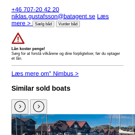
+46 707-20 42 20
niklas.gustafsson@batagent.se
Læs
mere >
Sælg båd
Vurder båd
Lån koster penge!
Sørg for at forstå vilkårene og dine forpligtelser, før du optager
et lån.
Læs mere om” Nimbus >
Similar sold boats