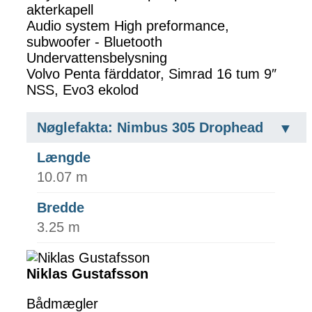
akterkapell
Audio system High preformance,
subwoofer - Bluetooth
Undervattensbelysning
Volvo Penta färddator, Simrad 16 tum 9″
NSS, Evo3 ekolod
Nøglefakta: Nimbus 305 Drophead
Længde
10.07 m
Bredde
3.25 m
Niklas Gustafsson
Bådmægler