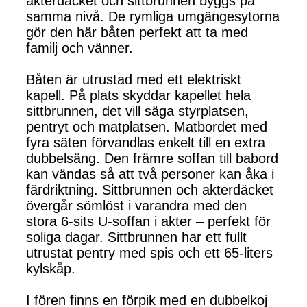
akterdäcket och sittbrunnen byggs på
samma nivå. De rymliga umgängesytorna
gör den här båten perfekt att ta med
familj och vänner.
Båten är utrustad med ett elektriskt
kapell. På plats skyddar kapellet hela
sittbrunnen, det vill säga styrplatsen,
pentryt och matplatsen. Matbordet med
fyra säten förvandlas enkelt till en extra
dubbelsäng. Den främre soffan till babord
kan vändas så att två personer kan åka i
färdriktning. Sittbrunnen och akterdäcket
övergår sömlöst i varandra med den
stora 6-sits U-soffan i akter – perfekt för
soliga dagar. Sittbrunnen har ett fullt
utrustat pentry med spis och ett 65-liters
kylskåp.
I fören finns en förpik med en dubbelkoj