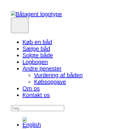
Køb en båd
Sælge båd
Solgte både
Logbogen
Andre tjenester
Vurdering af båden
Købsopgave
Om os
Kontakt os