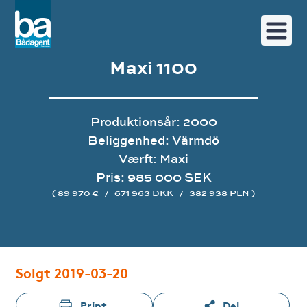
Maxi 1100
Produktionsår: 2000
Beliggenhed: Värmdö
Værft:
Maxi
Pris: 985 000 SEK
( 89 970 €
/
671 963 DKK
/
382 938 PLN )
Image gallery
Solgt 2019-03-20
Print
Del