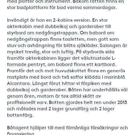
med plotter och instrument. Bakom ratten finns en
stor badplattform för bad varma sommardagar.
Invändigt är hon en 2-kabins version. En stor
akterkabin med dubbelkoj och garderober till
styrbord om nedgångstrappan. Om babord om
nedgångstrappan finns toaletten, men gott som
stuv och avhängning för blöta sjökläder. Salongen är
mycket trevlig, stor och luftig. På styrbords sida
framför akterkabinen ligger det välutrustade L-
formade pentryt, om babord finns ett kartbord.
Framför det och mot huvudskottet finns en generös
matplats med bord och två soffor klädda i marinblå
Alcantara. Längst förut hittar vi förpiken med
dubbelkoj och garderober. Båten har underhållits väl
genom åren, motorn är tex alltid skött av
proffisionellt varv. Botten gjordes helt ren under 2015
och målades med 2 lager grundfärg och 2 lager
bottenfärg.
Båtagent hjälper till med fömånliga försäkringar och
finansiering.