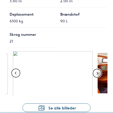
3.60 m
2.00 m
Deplacement
Brændstof
6100 kg
90 L
Skrog nummer
21
Se alle billeder