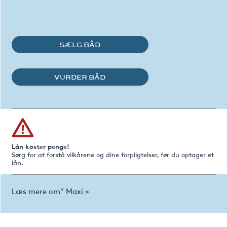
SÆLG BÅD
VURDER BÅD
Lån koster penge!
Sørg for at forstå vilkårene og dine forpligtelser, før du optager et
lån.
Læs mere om” Maxi >