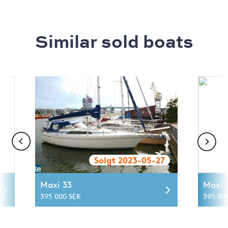
Similar sold boats
6
Solgt 2023-05-27
Maxi 33
Maxi 
395 000 SEK
395 00