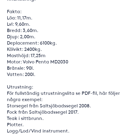
Fakta:
Löa: 11,17m.
Lvl: 9,60m.
Bredd: 3,60m.
Djup: 2,00m.
Deplacement: 6100kg.
Kölvikt: 2400kg.
Masthöjd: 17,25m
Motor: Volvo Penta MD2030
Bränsle: 90l.
Vatten: 200l.
Utrustning:
För fullständig utrustningslita se PDF-fil, här följer
några exempel:
Storsegel från Saltsjöbadssegel 2008.
Fock från Saltsjöbadssegel 2017.
Teak i sittbrunn.
Plotter.
Logg/Lod/Vind instrument.