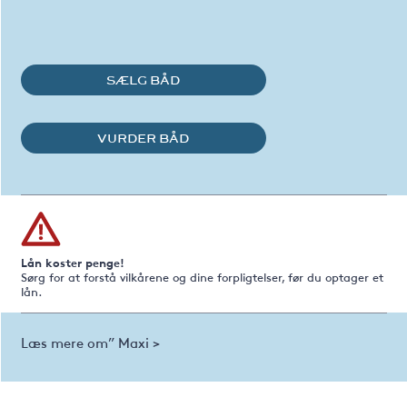
SÆLG BÅD
VURDER BÅD
Lån koster penge!
Sørg for at forstå vilkårene og dine forpligtelser, før du optager et
lån.
Læs mere om” Maxi >