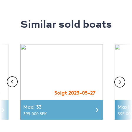
Similar sold boats
6
Solgt 2023-05-27
Maxi 33
Maxi 
395 000 SEK
395 00