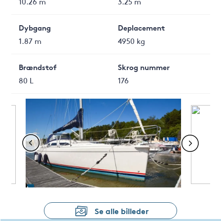
10.26 m
3.25 m
Dybgang
Deplacement
1.87 m
4950 kg
Brændstof
Skrog nummer
80 L
176
Se alle billeder