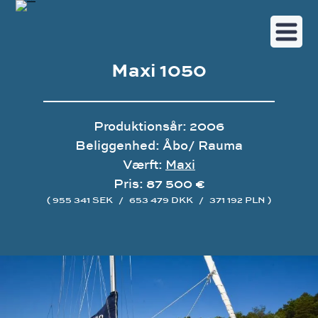
Maxi 1050
Produktionsår: 2006
Beliggenhed: Åbo/ Rauma
Værft:
Maxi
Pris: 87 500 €
( 955 341 SEK
/
653 479 DKK
/
371 192 PLN )