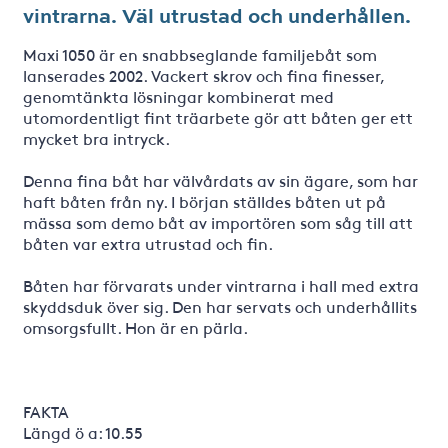
vintrarna. Väl utrustad och underhållen.
Maxi 1050 är en snabbseglande familjebåt som
lanserades 2002. Vackert skrov och fina finesser,
genomtänkta lösningar kombinerat med
utomordentligt fint träarbete gör att båten ger ett
mycket bra intryck.
Denna fina båt har välvårdats av sin ägare, som har
haft båten från ny. I början ställdes båten ut på
mässa som demo båt av importören som såg till att
båten var extra utrustad och fin.
Båten har förvarats under vintrarna i hall med extra
skyddsduk över sig. Den har servats och underhållits
omsorgsfullt. Hon är en pärla.
FAKTA
Längd ö a: 10.55