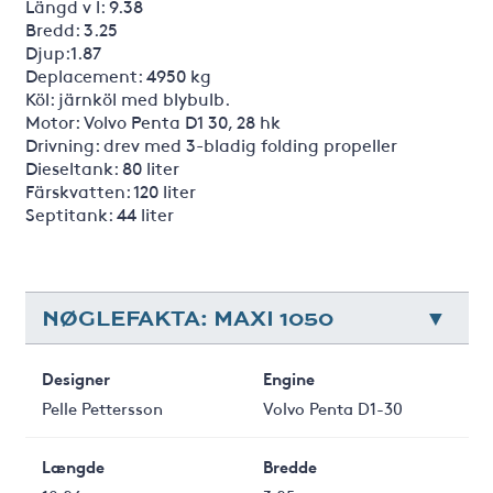
Längd v l: 9.38
Bredd: 3.25
Djup:1.87
Deplacement: 4950 kg
Köl: järnköl med blybulb.
Motor: Volvo Penta D1 30, 28 hk
Drivning: drev med 3-bladig folding propeller
Dieseltank: 80 liter
Färskvatten: 120 liter
Septitank: 44 liter
NØGLEFAKTA: MAXI 1050
Designer
Engine
Pelle Pettersson
Volvo Penta D1-30
Længde
Bredde