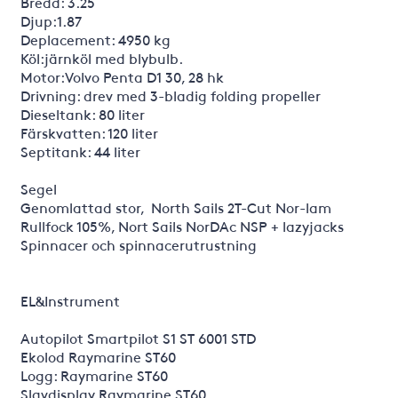
Bredd: 3.25
Djup:1.87
Deplacement: 4950 kg
Köl:järnköl med blybulb.
Motor:Volvo Penta D1 30, 28 hk
Drivning: drev med 3-bladig folding propeller
Dieseltank: 80 liter
Färskvatten: 120 liter
Septitank: 44 liter
Segel
Genomlattad stor, North Sails 2T-Cut Nor-lam
Rullfock 105%, Nort Sails NorDAc NSP + lazyjacks
Spinnacer och spinnacerutrustning
EL&Instrument
Autopilot Smartpilot S1 ST 6001 STD
Ekolod Raymarine ST60
Logg: Raymarine ST60
Slavdisplay Raymarine ST60