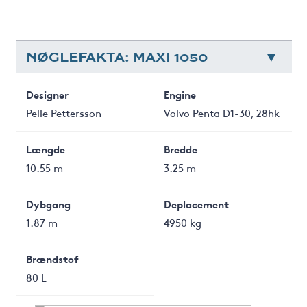
NØGLEFAKTA: MAXI 1050
Designer
Engine
Pelle Pettersson
Volvo Penta D1-30, 28hk
Længde
Bredde
10.55 m
3.25 m
Dybgang
Deplacement
1.87 m
4950 kg
Brændstof
80 L