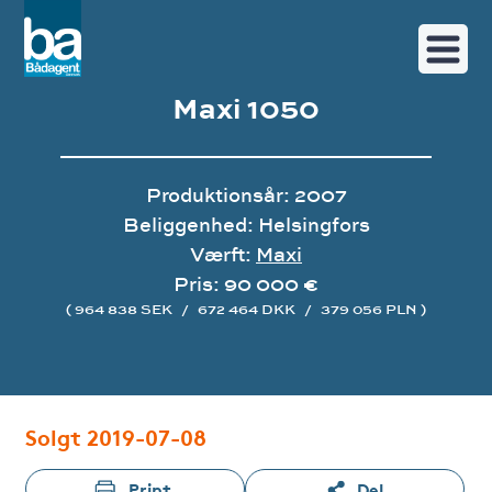
Maxi 1050
Produktionsår: 2007
Beliggenhed: Helsingfors
Værft:
Maxi
Pris: 90 000 €
( 964 838 SEK
/
672 464 DKK
/
379 056 PLN )
Image gallery
Solgt 2019-07-08
Print
Del