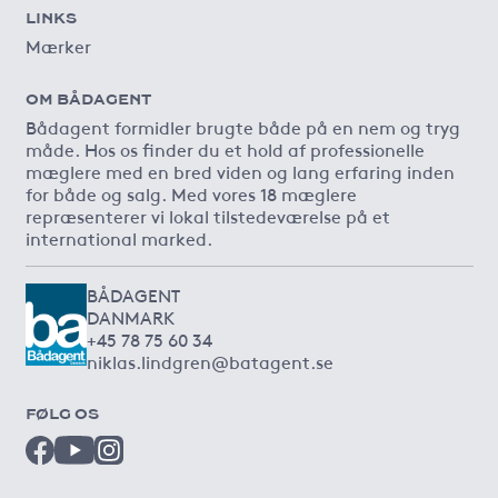
LINKS
Mærker
OM BÅDAGENT
Bådagent formidler brugte både på en nem og tryg
måde. Hos os finder du et hold af professionelle
mæglere med en bred viden og lang erfaring inden
for både og salg. Med vores 18 mæglere
repræsenterer vi lokal tilstedeværelse på et
international marked.
BÅDAGENT
DANMARK
+45 78 75 60 34
niklas.lindgren@batagent.se
FØLG OS