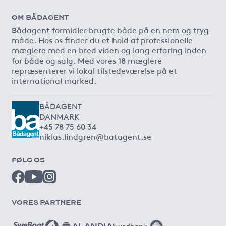
OM BÅDAGENT
Bådagent formidler brugte både på en nem og tryg
måde. Hos os finder du et hold af professionelle
mæglere med en bred viden og lang erfaring inden
for både og salg. Med vores 18 mæglere
repræsenterer vi lokal tilstedeværelse på et
international marked.
BÅDAGENT
DANMARK
+45 78 75 60 34
niklas.lindgren@batagent.se
FØLG OS
VORES PARTNERE