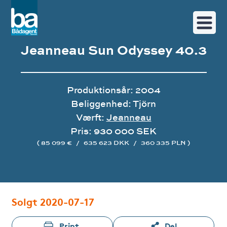
Jeanneau Sun Odyssey 40.3
Produktionsår: 2004
Beliggenhed: Tjörn
Værft:
Jeanneau
Pris: 930 000 SEK
( 85 099 €
/
635 623 DKK
/
360 335 PLN )
Image gallery
Solgt 2020-07-17
Print
Del