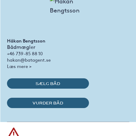
Håkan Bengtsson
Bådmægler
+46 739-85 88 10
hakan@batagent.se
Læs mere >
SÆLG BÅD
VURDER BÅD