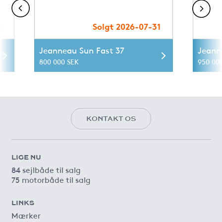
4
Solgt 2026-07-31
Jeanneau Sun Fast 37
Jeann
800 000 SEK
950 00
KONTAKT OS
LIGE NU
84 sejlbåde til salg
75 motorbåde til salg
LINKS
Mærker