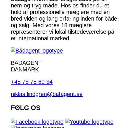
nem og tryg måde. Hos os finder du et
hold af professionelle mæglere med en
bred viden og lang erfaring inden for både
og salg. Med vores 18 mæglere
repræsenterer vi lokal tilstedeværelse på
et international marked.
BÅDAGENT
DANMARK
+45 78 75 60 34
niklas.lindgren@batagent.se
FØLG OS